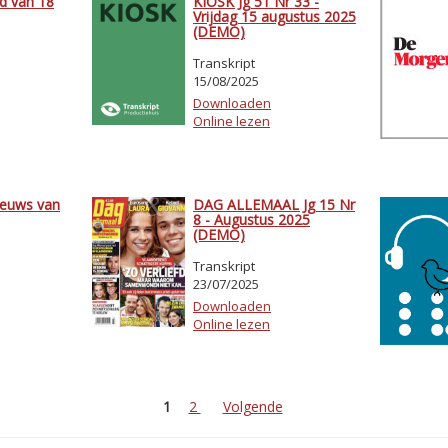
d van 18
KIOSK Jg 51 Nr 33 -
Vrijdag 15 augustus 2025
(DEMO)
Transkript
15/08/2025
Downloaden
Online lezen
ieuws van
DAG ALLEMAAL Jg 15 Nr
8 - Augustus 2025
(DEMO)
Transkript
23/07/2025
Downloaden
Online lezen
1
2
Volgende