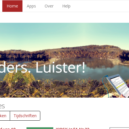
Home
Apps
Over
Help
es
ken
Tijdschriften