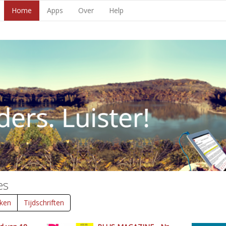
Home
Apps
Over
Help
es
ken
Tijdschriften