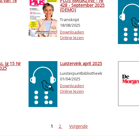
d van 18
PLUS MAGAZINE - Nr
428 - September 2025
(DEMO)
Transkript
18/08/2025
Downloaden
Online lezen
 Jg 15 Nr
Luistervink april 2025
2025
Luisterpuntbibliotheek
01/04/2025
Downloaden
Online lezen
1
2
Volgende