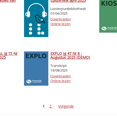
ieuws van
Luistervink april 2025
Luisterpuntbibliotheek
01/04/2025
Downloaden
Online lezen
 Jg 15 Nr
EXPLO Jg 47 Nr 8 -
2025
Augustus 2025 (DEMO)
Transkript
19/08/2025
Downloaden
Online lezen
1
2
Volgende