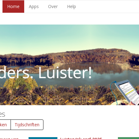
Home
Apps
Over
Help
es
ken
Tijdschriften