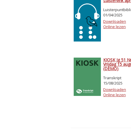
Luistervink apr
Luisterpuntbibl
01/04/2025
Downloaden
Online lezen
KIOSK Jg 51 Nr
Vrijdag 15 au
(DEMO)
Transkript
15/08/2025
Downloaden
Online lezen