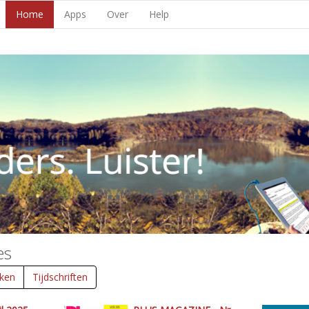
Home
Apps
Over
Help
es
ken
Tijdschriften