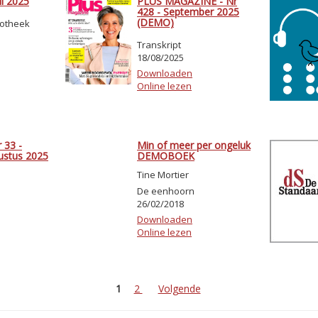
il 2025
PLUS MAGAZINE - Nr
428 - September 2025
(DEMO)
iotheek
Transkript
18/08/2025
Downloaden
Online lezen
 33 -
Min of meer per ongeluk
gustus 2025
DEMOBOEK
Tine Mortier
De eenhoorn
26/02/2018
Downloaden
Online lezen
1
2
Volgende