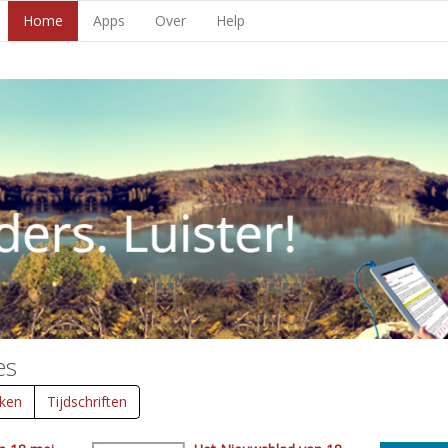
Home
Apps
Over
Help
es
ken
Tijdschriften