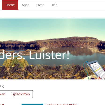
Home
Apps
Over
Help
es
ken
Tijdschriften