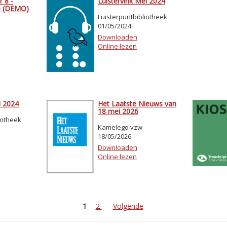
 8 -
Luistervink Mei 2024
5 (DEMO)
Luisterpuntbibliotheek
01/05/2024
Downloaden
Online lezen
i 2024
Het Laatste Nieuws van
18 mei 2026
iotheek
Kamelego vzw
18/05/2026
Downloaden
Online lezen
1
2
Volgende