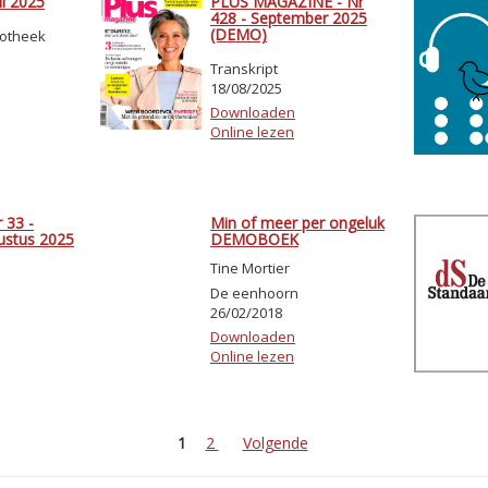
il 2025
PLUS MAGAZINE - Nr
428 - September 2025
(DEMO)
iotheek
Transkript
18/08/2025
Downloaden
Online lezen
 33 -
Min of meer per ongeluk
gustus 2025
DEMOBOEK
Tine Mortier
De eenhoorn
26/02/2018
Downloaden
Online lezen
1
2
Volgende