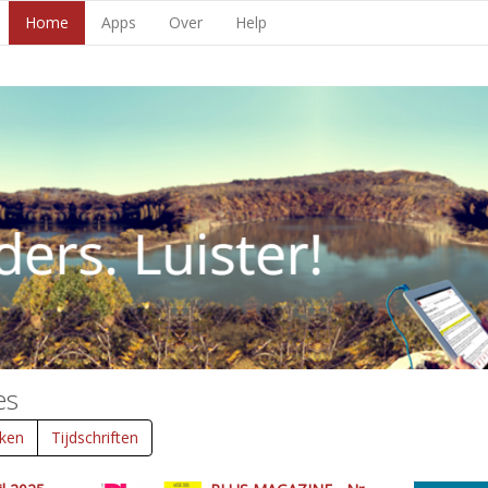
Home
Apps
Over
Help
es
ken
Tijdschriften