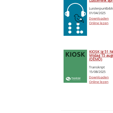
Luistervink apr
Luisterpuntbibl
01/04/2025
Downloaden
Online lezen
KIOSK Jg 51 Nr
Vrijdag 15 au
(DEMO)
Transkript
15/08/2025
Downloaden
Online lezen