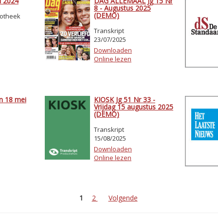
i 2024
DAG ALLEMAAL Jg 15 Nr
8 - Augustus 2025
(DEMO)
iotheek
Transkript
23/07/2025
Downloaden
Online lezen
n 18 mei
KIOSK Jg 51 Nr 33 -
Vrijdag 15 augustus 2025
(DEMO)
Transkript
15/08/2025
Downloaden
Online lezen
1
2
Volgende