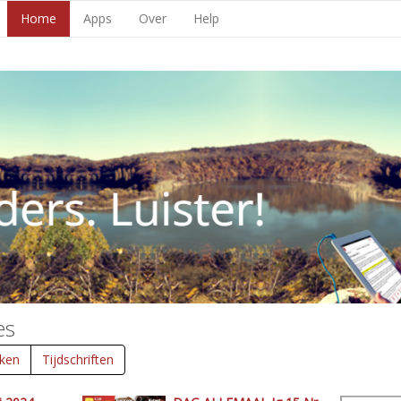
Home
Apps
Over
Help
es
ken
Tijdschriften