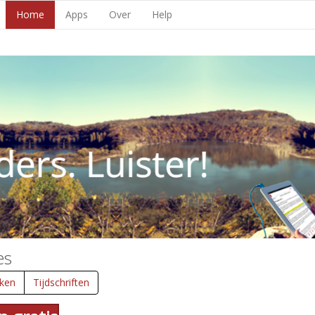
Home
Apps
Over
Help
es
ken
Tijdschriften