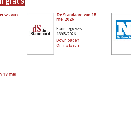
n gratis
ieuws van
De Standaard van 18
mei 2026
Kamelego vzw
18/05/2026
Downloaden
Online lezen
n 18 mei