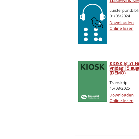
Luistervink Me
Luisterpuntbibl
01/05/2024
Downloaden
Online lezen
KIOSK Jg 51 Nr
Vrijdag 15 au
(DEMO)
Transkript
15/08/2025
Downloaden
Online lezen