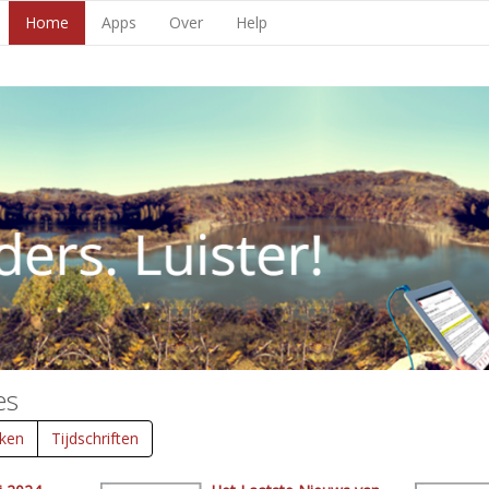
Home
Apps
Over
Help
es
ken
Tijdschriften