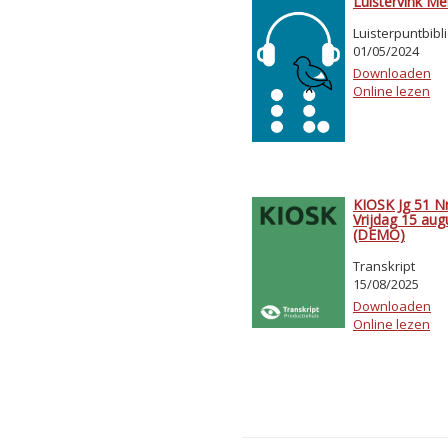
Luistervink Me
Luisterpuntbibl
01/05/2024
Downloaden
Online lezen
KIOSK Jg 51 Nr
Vrijdag 15 au
(DEMO)
Transkript
15/08/2025
Downloaden
Online lezen