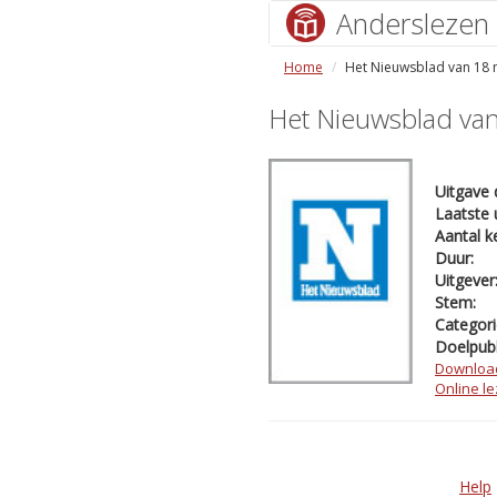
Anderslezen
Home
Het Nieuwsblad van 18 
Het Nieuwsblad va
Uitgave 
Laatste 
Aantal k
Duur:
Uitgever
Stem:
Categori
Doelpubl
Downloa
Online l
Help