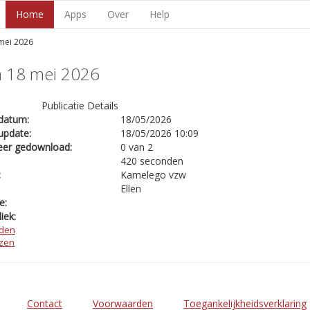
Home
Apps
Over
Help
mei 2026
n 18 mei 2026
Publicatie Details
datum:
18/05/2026
update:
18/05/2026 10:09
eer gedownload:
0 van 2
420 seconden
:
Kamelego vzw
Ellen
e:
iek:
den
ezen
Contact
Voorwaarden
Toegankelijkheidsverklaring