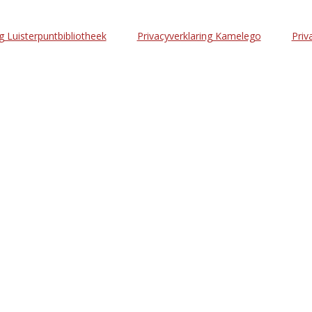
g Luisterpuntbibliotheek
Privacyverklaring Kamelego
Priv