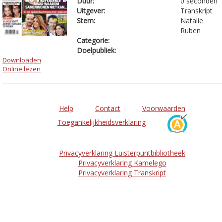
Duur:
0 seconden
Uitgever:
Transkript
Stem:
Natalie
Ruben
Categorie:
Doelpubliek:
Downloaden
Online lezen
Help
Contact
Voorwaarden
Toegankelijkheidsverklaring
Privacyverklaring Luisterpuntbibliotheek
Privacyverklaring Kamelego
Privacyverklaring Transkript