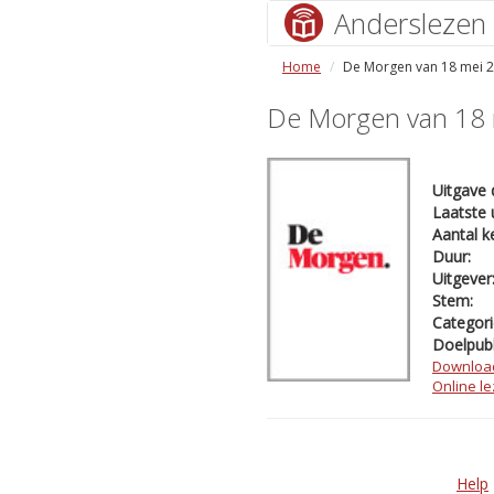
Anderslezen
Home
De Morgen van 18 mei 
De Morgen van 18
Uitgave 
Laatste 
Aantal k
Duur:
Uitgever
Stem:
Categori
Doelpubl
Downloa
Online l
Help