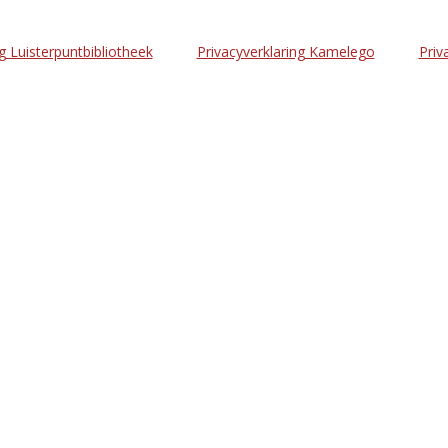
g Luisterpuntbibliotheek
Privacyverklaring Kamelego
Priv