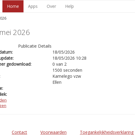
Home
Apps
Over
Help
2026
 mei 2026
Publicatie Details
datum:
18/05/2026
update:
18/05/2026 10:28
eer gedownload:
0 van 2
1500 seconden
:
Kamelego vzw
Ellen
e:
iek:
den
ezen
Contact
Voorwaarden
Toegankelijkheidsverklaring