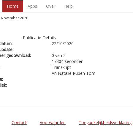
Home
Apps
Over
Help
- November 2020
Publicatie Details
datum:
22/10/2020
update:
eer gedownload:
0 van 2
17304 seconden
:
Transkript
An Natalie Ruben Tom
e:
iek:
Contact
Voorwaarden
Toegankelijkheidsverklaring