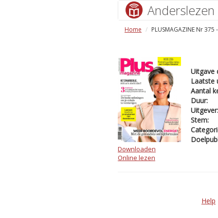
Anderslezen
Home
PLUSMAGAZINE Nr 375 
Uitgave 
Laatste 
Aantal k
Duur:
Uitgever
Stem:
Categori
Doelpubl
Downloaden
Online lezen
Help