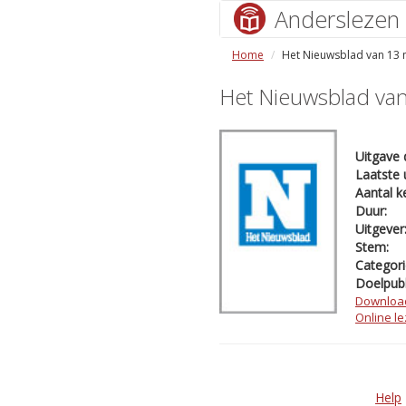
Anderslezen
Home
Het Nieuwsblad van 13
Het Nieuwsblad va
Uitgave 
Laatste 
Aantal k
Duur:
Uitgever
Stem:
Categori
Doelpubl
Downloa
Online l
Help