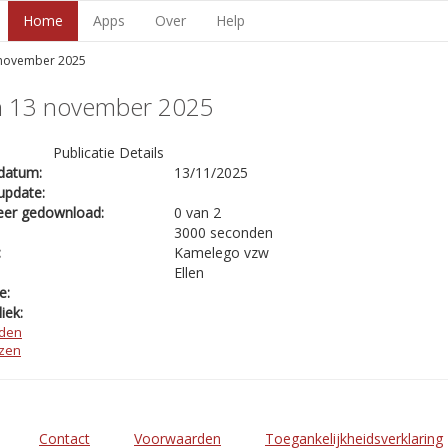
Home
Apps
Over
Help
 november 2025
n 13 november 2025
Publicatie Details
datum:
13/11/2025
update:
eer gedownload:
0 van 2
3000 seconden
:
Kamelego vzw
Ellen
e:
iek:
den
ezen
Contact
Voorwaarden
Toegankelijkheidsverklaring