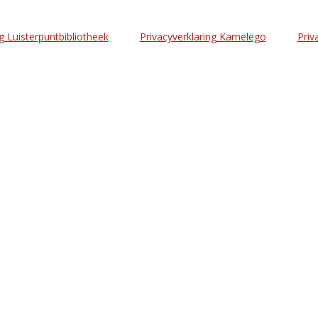
g Luisterpuntbibliotheek
Privacyverklaring Kamelego
Priv