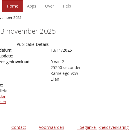
Home
Apps
Over
Help
ovember 2025
13 november 2025
Publicatie Details
datum:
13/11/2025
update:
eer gedownload:
0 van 2
25200 seconden
:
Kamelego vzw
Ellen
e:
iek:
den
ezen
Contact
Voorwaarden
Toegankelijkheidsverklaring