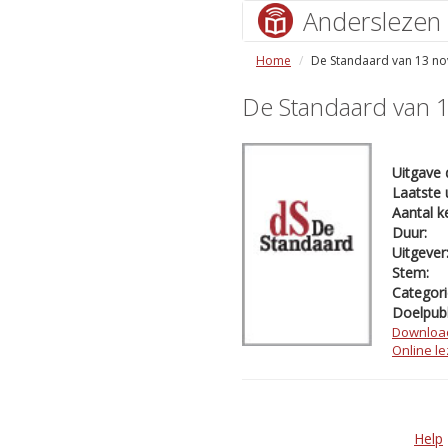
Anderslezen
Home
De Standaard van 13 n
De Standaard van 
Uitgave 
Laatste 
Aantal k
Duur:
Uitgever
Stem:
Categori
Doelpubl
Downloa
Online l
Help