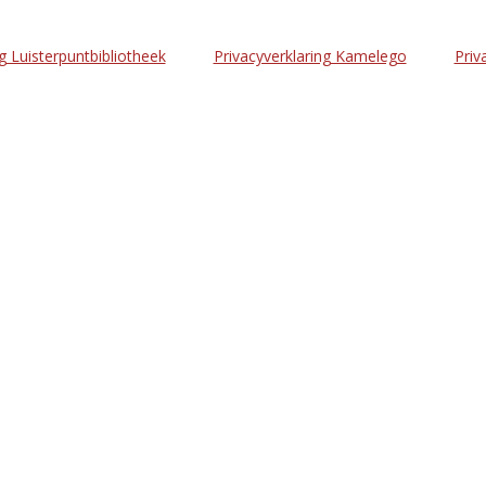
g Luisterpuntbibliotheek
Privacyverklaring Kamelego
Priv