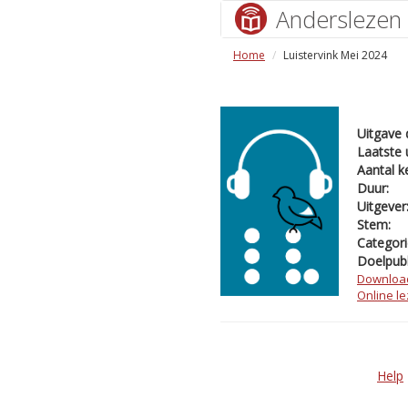
Anderslezen
Home
Luistervink Mei 2024
Uitgave 
Laatste 
Aantal k
Duur:
Uitgever
Stem:
Categori
Doelpubl
Downloa
Online l
Help