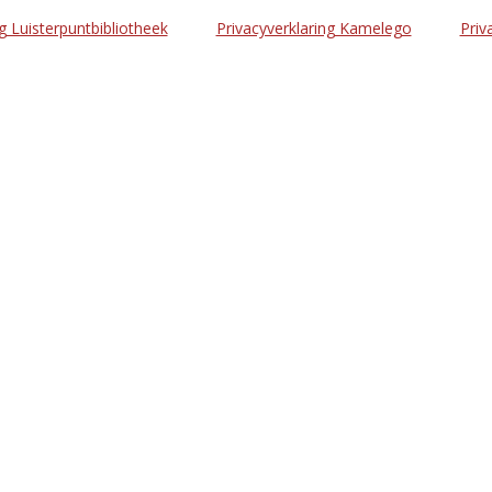
g Luisterpuntbibliotheek
Privacyverklaring Kamelego
Priv