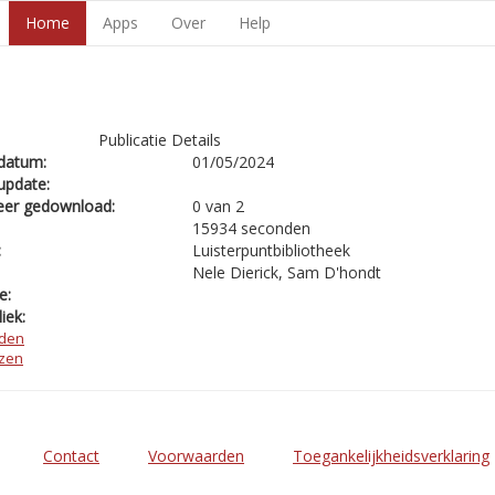
Home
Apps
Over
Help
Publicatie Details
datum:
01/05/2024
update:
eer gedownload:
0 van 2
15934 seconden
:
Luisterpuntbibliotheek
Nele Dierick, Sam D'hondt
e:
iek:
den
ezen
Contact
Voorwaarden
Toegankelijkheidsverklaring