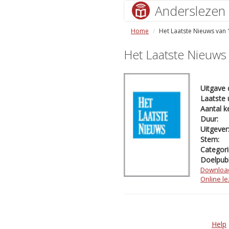
Anderslezen
Home
Het Laatste Nieuws van
Het Laatste Nieuws
Uitgave 
Laatste 
Aantal k
Duur:
Uitgever
Stem:
Categori
Doelpubl
Downloa
Online l
Help