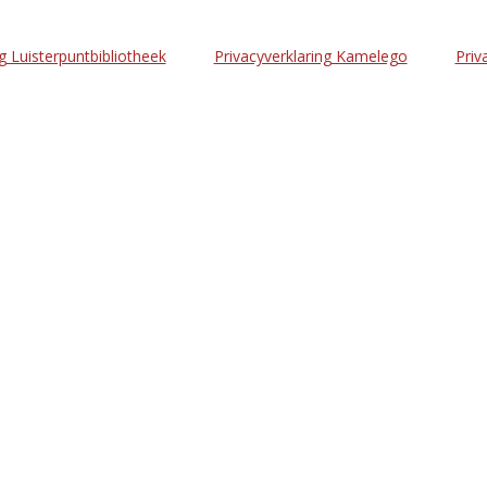
g Luisterpuntbibliotheek
Privacyverklaring Kamelego
Priv