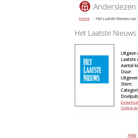
Anderslezen
Home
Het Laatste Nieuws van
Het Laatste Nieuws
Uitgave 
Laatste 
Aantal k
Duur:
Uitgever
Stem:
Categori
Doelpubl
Downloa
Online l
Help