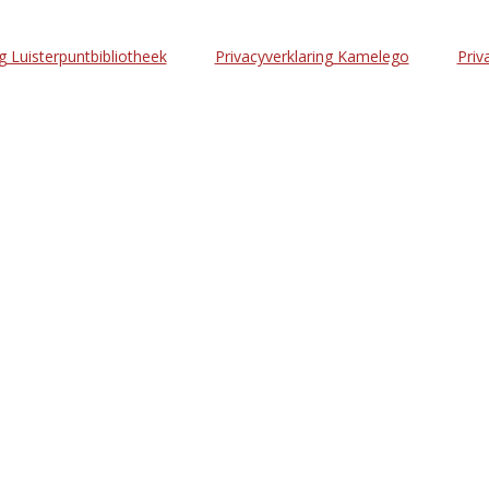
g Luisterpuntbibliotheek
Privacyverklaring Kamelego
Priv