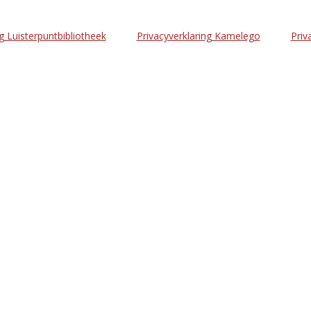
g Luisterpuntbibliotheek
Privacyverklaring Kamelego
Priv