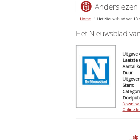
Anderslezen
Home
Het Nieuwsblad van 13
Het Nieuwsblad va
Uitgave 
Laatste 
Aantal k
Duur:
Uitgever
Stem:
Categori
Doelpubl
Downloa
Online l
Help