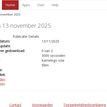
Home
Apps
Over
Help
 november 2025
n 13 november 2025
Publicatie Details
datum:
13/11/2025
update:
eer gedownload:
0 van 2
3000 seconden
:
Kamelego vzw
Ellen
e:
iek:
den
ezen
Contact
Voorwaarden
Toegankelijkheidsverklaring