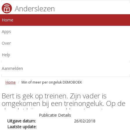
Anderslezen
Home
Apps
Over
Help
Aanmelden
Home
Min of meer per ongeluk DEMOBOEK
Bert is gek op treinen. Zijn vader is
omgekomen bij een treinongeluk. Op de
dag dat hij een spreekbeurt moet
Publicatie Details
houden, neemt hij een besluit: ik word
Uitgave datum:
26/02/2018
een trein.
Laatste update: