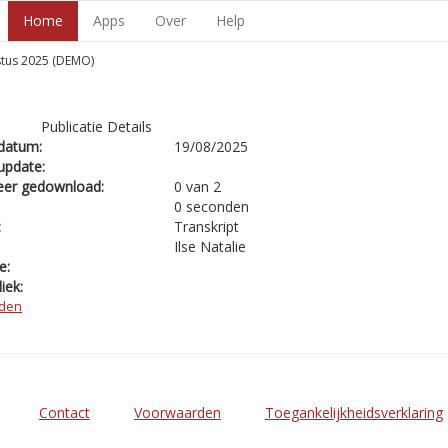
Home
Apps
Over
Help
stus 2025 (DEMO)
Publicatie Details
datum:
19/08/2025
update:
eer gedownload:
0 van 2
0 seconden
:
Transkript
Ilse Natalie
e:
iek:
den
Contact
Voorwaarden
Toegankelijkheidsverklaring