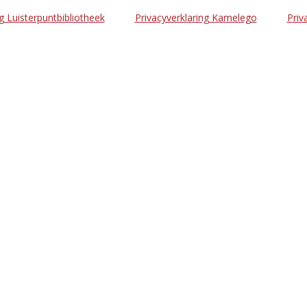
g Luisterpuntbibliotheek
Privacyverklaring Kamelego
Priv