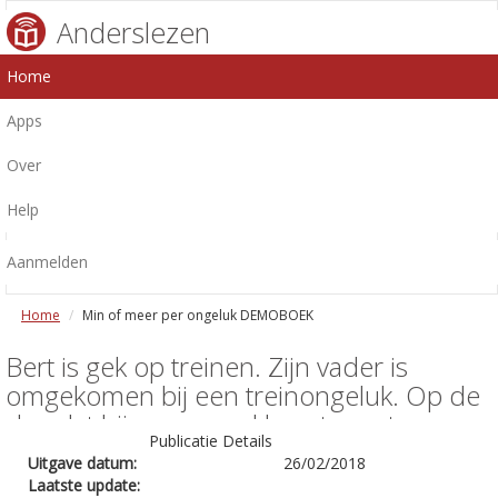
Anderslezen
Home
Apps
Over
Help
Aanmelden
Home
Min of meer per ongeluk DEMOBOEK
Bert is gek op treinen. Zijn vader is
omgekomen bij een treinongeluk. Op de
dag dat hij een spreekbeurt moet
Publicatie Details
houden, neemt hij een besluit: ik word
Uitgave datum:
26/02/2018
een trein.
Laatste update: