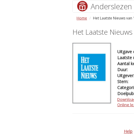
Anderslezen
Home
Het Laatste Nieuws van
Het Laatste Nieuws
Uitgave 
Laatste 
Aantal k
Duur:
Uitgever
Stem:
Categori
Doelpubl
Downloa
Online l
Help