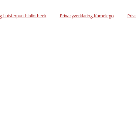
g Luisterpuntbibliotheek
Privacyverklaring Kamelego
Priv