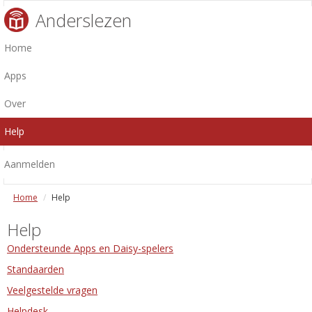
Anderslezen
Home
Apps
Over
Help
Aanmelden
Home
Help
Help
Ondersteunde Apps en Daisy-spelers
Standaarden
Veelgestelde vragen
Helpdesk