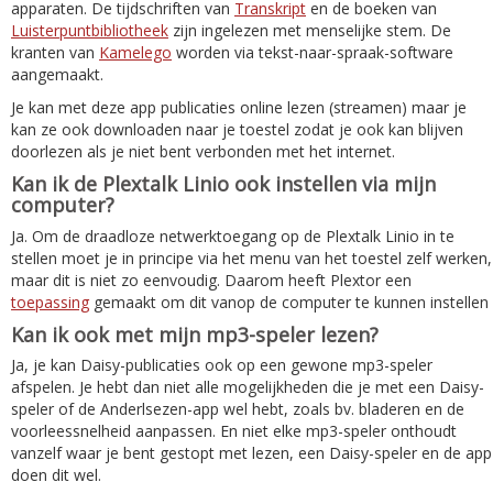
apparaten. De tijdschriften van
Transkript
en de boeken van
Luisterpuntbibliotheek
zijn ingelezen met menselijke stem. De
kranten van
Kamelego
worden via tekst-naar-spraak-software
aangemaakt.
Je kan met deze app publicaties online lezen (streamen) maar je
kan ze ook downloaden naar je toestel zodat je ook kan blijven
doorlezen als je niet bent verbonden met het internet.
Kan ik de Plextalk Linio ook instellen via mijn
computer?
Ja. Om de draadloze netwerktoegang op de Plextalk Linio in te
stellen moet je in principe via het menu van het toestel zelf werken,
maar dit is niet zo eenvoudig. Daarom heeft Plextor een
toepassing
gemaakt om dit vanop de computer te kunnen instellen
Kan ik ook met mijn mp3-speler lezen?
Ja, je kan Daisy-publicaties ook op een gewone mp3-speler
afspelen. Je hebt dan niet alle mogelijkheden die je met een Daisy-
speler of de Anderlsezen-app wel hebt, zoals bv. bladeren en de
voorleessnelheid aanpassen. En niet elke mp3-speler onthoudt
vanzelf waar je bent gestopt met lezen, een Daisy-speler en de app
doen dit wel.