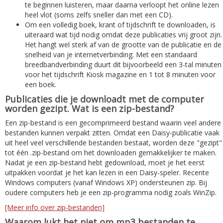
te beginnen luisteren, maar daarna verloopt het online lezen
heel vlot (soms zelfs sneller dan met een CD).
Om een volledig boek, krant of tijdschrift te downloaden, is
uiteraard wat tijd nodig omdat deze publicaties vrij groot zijn.
Het hangt wel sterk af van de grootte van de publicatie en de
snelheid van je internetverbinding. Met een standaard
breedbandverbinding duurt dit bijvoorbeeld een 3-tal minuten
voor het tijdschrift Kiosk magazine en 1 tot 8 minuten voor
een boek.
Publicaties die je downloadt met de computer
worden gezipt. Wat is een zip-bestand?
Een zip-bestand is een gecomprimeerd bestand waarin veel andere
bestanden kunnen verpakt zitten. Omdat een Daisy-publicatie vaak
uit heel veel verschillende bestanden bestaat, worden deze "gezipt"
tot één .zip-bestand om het downloaden gemakkelijker te maken.
Nadat je een zip-bestand hebt gedownload, moet je het eerst
uitpakken voordat je het kan lezen in een Daisy-speler. Recente
Windows computers (vanaf Windows XP) ondersteunen zip. Bij
oudere computers heb je een zip-programma nodig zoals WinZip.
[Meer info over zip-bestanden]
Waarom lukt het niet om mp3 bestanden te