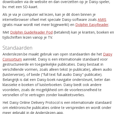
downloaden via de website en dan overzetten op je Daisy-speler,
bv. met een SD-kaart.
Als je via je computer wil lezen, kan je dit doen binnen je
internetbrowser ofwel met speciale Daisy-software zoals
AMIS
(gratis maar wordt niet meer bijgewerkt) en
Dolphin EasyReader
.
Met
Dolphin GuideReader Pod
(betalend) kan je kranten, boeken en
tijdschriften lezen vanop je TV.
Standaarden
Anderslezen.be maakt gebruik van open standaarden die het
Daisy
Consortium
aanreikt. Daisy is een internationale standaard voor
gestructureerde en toegankelijke publicaties. Daisy bestaat in
verschillende vormen, zoals alleen tekst (e-publicatie), alleen audio
(luisterversie), of beide ("full text full audio Daisy"-publicatie).
Belangrijk is dat een Daisy-boek navigatie ondersteunt, beter dan
klassieke e-boeken of luisterboeken. Daisy biedt ook andere
voordelen, zoals de mogelijkheid om de voorleessnelheid te
versnellen of te vertragen zonder kwaliteitsverlies.
Het Daisy Online Delivery Protocol is een internationale standaard
om elektronische publicaties online te verspreiden en wordt onder
meer gebruikt in de Anderslezen-app.