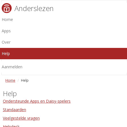
Anderslezen
Home
Apps
Over
Help
Aanmelden
Home
Help
Help
Ondersteunde Apps en Daisy-spelers
Standaarden
Veelgestelde vragen
Helpdesk