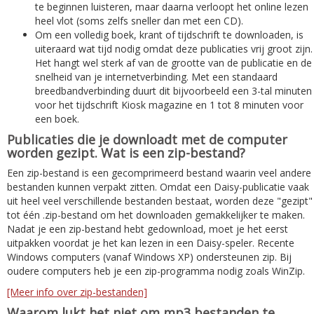
te beginnen luisteren, maar daarna verloopt het online lezen
heel vlot (soms zelfs sneller dan met een CD).
Om een volledig boek, krant of tijdschrift te downloaden, is
uiteraard wat tijd nodig omdat deze publicaties vrij groot zijn.
Het hangt wel sterk af van de grootte van de publicatie en de
snelheid van je internetverbinding. Met een standaard
breedbandverbinding duurt dit bijvoorbeeld een 3-tal minuten
voor het tijdschrift Kiosk magazine en 1 tot 8 minuten voor
een boek.
Publicaties die je downloadt met de computer
worden gezipt. Wat is een zip-bestand?
Een zip-bestand is een gecomprimeerd bestand waarin veel andere
bestanden kunnen verpakt zitten. Omdat een Daisy-publicatie vaak
uit heel veel verschillende bestanden bestaat, worden deze "gezipt"
tot één .zip-bestand om het downloaden gemakkelijker te maken.
Nadat je een zip-bestand hebt gedownload, moet je het eerst
uitpakken voordat je het kan lezen in een Daisy-speler. Recente
Windows computers (vanaf Windows XP) ondersteunen zip. Bij
oudere computers heb je een zip-programma nodig zoals WinZip.
[Meer info over zip-bestanden]
Waarom lukt het niet om mp3 bestanden te