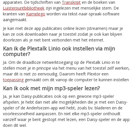
apparaten. De tijdschriften van
Transkript
en de boeken van
Luisterpuntbibliotheek
zijn ingelezen met menselijke stem. De
kranten van
Kamelego
worden via tekst-naar-spraak-software
aangemaakt.
Je kan met deze app publicaties online lezen (streamen) maar je
kan ze ook downloaden naar je toestel zodat je ook kan blijven
doorlezen als je niet bent verbonden met het internet.
Kan ik de Plextalk Linio ook instellen via mijn
computer?
Ja. Om de draadloze netwerktoegang op de Plextalk Linio in te
stellen moet je in principe via het menu van het toestel zelf werken,
maar dit is niet zo eenvoudig. Daarom heeft Plextor een
toepassing
gemaakt om dit vanop de computer te kunnen instellen
Kan ik ook met mijn mp3-speler lezen?
Ja, je kan Daisy-publicaties ook op een gewone mp3-speler
afspelen. Je hebt dan niet alle mogelijkheden die je met een Daisy-
speler of de Anderlsezen-app wel hebt, zoals bv. bladeren en de
voorleessnelheid aanpassen. En niet elke mp3-speler onthoudt
vanzelf waar je bent gestopt met lezen, een Daisy-speler en de app
doen dit wel.