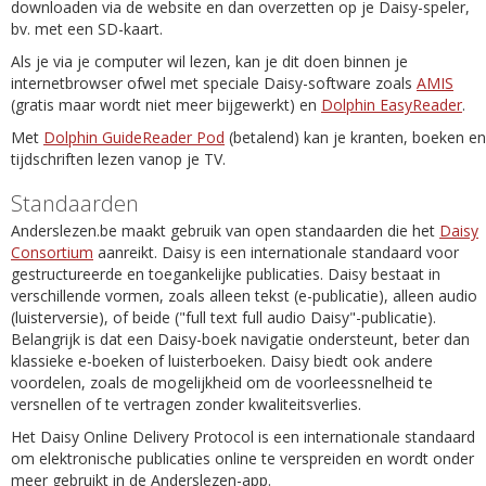
downloaden via de website en dan overzetten op je Daisy-speler,
bv. met een SD-kaart.
Als je via je computer wil lezen, kan je dit doen binnen je
internetbrowser ofwel met speciale Daisy-software zoals
AMIS
(gratis maar wordt niet meer bijgewerkt) en
Dolphin EasyReader
.
Met
Dolphin GuideReader Pod
(betalend) kan je kranten, boeken en
tijdschriften lezen vanop je TV.
Standaarden
Anderslezen.be maakt gebruik van open standaarden die het
Daisy
Consortium
aanreikt. Daisy is een internationale standaard voor
gestructureerde en toegankelijke publicaties. Daisy bestaat in
verschillende vormen, zoals alleen tekst (e-publicatie), alleen audio
(luisterversie), of beide ("full text full audio Daisy"-publicatie).
Belangrijk is dat een Daisy-boek navigatie ondersteunt, beter dan
klassieke e-boeken of luisterboeken. Daisy biedt ook andere
voordelen, zoals de mogelijkheid om de voorleessnelheid te
versnellen of te vertragen zonder kwaliteitsverlies.
Het Daisy Online Delivery Protocol is een internationale standaard
om elektronische publicaties online te verspreiden en wordt onder
meer gebruikt in de Anderslezen-app.