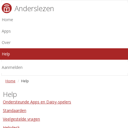
Anderslezen
Home
Apps
Over
Help
Aanmelden
Home
Help
Help
Ondersteunde Apps en Daisy-spelers
Standaarden
Veelgestelde vragen
Helpdesk