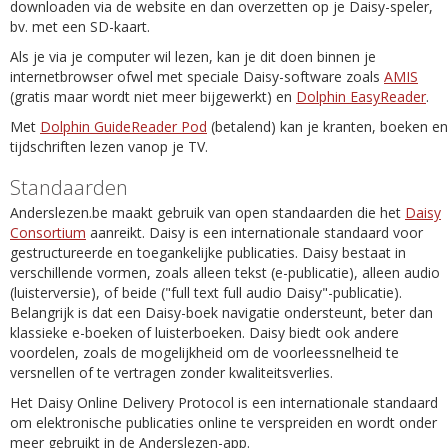
downloaden via de website en dan overzetten op je Daisy-speler,
bv. met een SD-kaart.
Als je via je computer wil lezen, kan je dit doen binnen je
internetbrowser ofwel met speciale Daisy-software zoals
AMIS
(gratis maar wordt niet meer bijgewerkt) en
Dolphin EasyReader
.
Met
Dolphin GuideReader Pod
(betalend) kan je kranten, boeken en
tijdschriften lezen vanop je TV.
Standaarden
Anderslezen.be maakt gebruik van open standaarden die het
Daisy
Consortium
aanreikt. Daisy is een internationale standaard voor
gestructureerde en toegankelijke publicaties. Daisy bestaat in
verschillende vormen, zoals alleen tekst (e-publicatie), alleen audio
(luisterversie), of beide ("full text full audio Daisy"-publicatie).
Belangrijk is dat een Daisy-boek navigatie ondersteunt, beter dan
klassieke e-boeken of luisterboeken. Daisy biedt ook andere
voordelen, zoals de mogelijkheid om de voorleessnelheid te
versnellen of te vertragen zonder kwaliteitsverlies.
Het Daisy Online Delivery Protocol is een internationale standaard
om elektronische publicaties online te verspreiden en wordt onder
meer gebruikt in de Anderslezen-app.