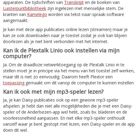
apparaten. De tijdschriften van
Transkript
en de boeken van
Luisterpuntbibliotheek
zijn ingelezen met menselijke stem. De
kranten van
Kamelego
worden via tekst-naar-spraak-software
aangemaakt.
Je kan met deze app publicaties online lezen (streamen) maar je
kan ze ook downloaden naar je toestel zodat je ook kan blijven
doorlezen als je niet bent verbonden met het internet.
Kan ik de Plextalk Linio ook instellen via mijn
computer?
Ja. Om de draadloze netwerktoegang op de Plextalk Linio in te
stellen moet je in principe via het menu van het toestel zelf werken,
maar dit is niet zo eenvoudig. Daarom heeft Plextor een
toepassing
gemaakt om dit vanop de computer te kunnen instellen
Kan ik ook met mijn mp3-speler lezen?
Ja, je kan Daisy-publicaties ook op een gewone mp3-speler
afspelen. Je hebt dan niet alle mogelijkheden die je met een Daisy-
speler of de Anderlsezen-app wel hebt, zoals bv. bladeren en de
voorleessnelheid aanpassen. En niet elke mp3-speler onthoudt
vanzelf waar je bent gestopt met lezen, een Daisy-speler en de app
doen dit wel.