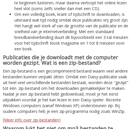
te beginnen luisteren, maar daarna verloopt het online lezen
heel vlot (soms zelfs sneller dan met een CD).
Om een volledig boek, krant of tijdschrift te downloaden, is
uiteraard wat tijd nodig omdat deze publicaties vrij groot zijn.
Het hangt wel sterk af van de grootte van de publicatie en de
snelheid van je internetverbinding. Met een standaard
breedbandverbinding duurt dit bijvoorbeeld een 3-tal minuten
voor het tijdschrift Kiosk magazine en 1 tot 8 minuten voor
een boek.
Publicaties die je downloadt met de computer
worden gezipt. Wat is een zip-bestand?
Een zip-bestand is een gecomprimeerd bestand waarin veel andere
bestanden kunnen verpakt zitten. Omdat een Daisy-publicatie vaak
uit heel veel verschillende bestanden bestaat, worden deze "gezipt"
tot één .zip-bestand om het downloaden gemakkelijker te maken.
Nadat je een zip-bestand hebt gedownload, moet je het eerst
uitpakken voordat je het kan lezen in een Daisy-speler. Recente
Windows computers (vanaf Windows XP) ondersteunen zip. Bij
oudere computers heb je een zip-programma nodig zoals WinZip.
[Meer info over zip-bestanden]
Waarom lukt het niet om mp3 bestanden te