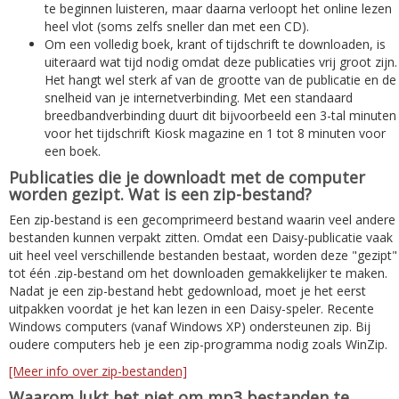
te beginnen luisteren, maar daarna verloopt het online lezen
heel vlot (soms zelfs sneller dan met een CD).
Om een volledig boek, krant of tijdschrift te downloaden, is
uiteraard wat tijd nodig omdat deze publicaties vrij groot zijn.
Het hangt wel sterk af van de grootte van de publicatie en de
snelheid van je internetverbinding. Met een standaard
breedbandverbinding duurt dit bijvoorbeeld een 3-tal minuten
voor het tijdschrift Kiosk magazine en 1 tot 8 minuten voor
een boek.
Publicaties die je downloadt met de computer
worden gezipt. Wat is een zip-bestand?
Een zip-bestand is een gecomprimeerd bestand waarin veel andere
bestanden kunnen verpakt zitten. Omdat een Daisy-publicatie vaak
uit heel veel verschillende bestanden bestaat, worden deze "gezipt"
tot één .zip-bestand om het downloaden gemakkelijker te maken.
Nadat je een zip-bestand hebt gedownload, moet je het eerst
uitpakken voordat je het kan lezen in een Daisy-speler. Recente
Windows computers (vanaf Windows XP) ondersteunen zip. Bij
oudere computers heb je een zip-programma nodig zoals WinZip.
[Meer info over zip-bestanden]
Waarom lukt het niet om mp3 bestanden te