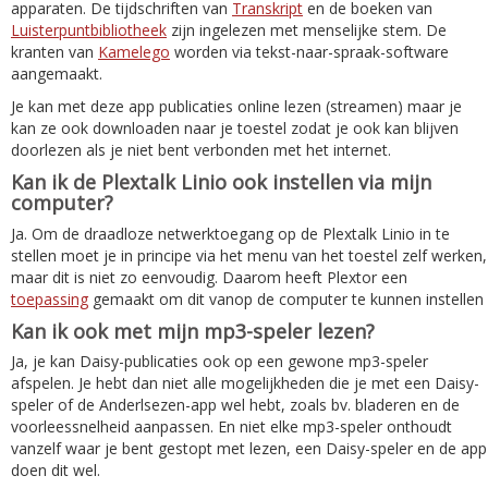
apparaten. De tijdschriften van
Transkript
en de boeken van
Luisterpuntbibliotheek
zijn ingelezen met menselijke stem. De
kranten van
Kamelego
worden via tekst-naar-spraak-software
aangemaakt.
Je kan met deze app publicaties online lezen (streamen) maar je
kan ze ook downloaden naar je toestel zodat je ook kan blijven
doorlezen als je niet bent verbonden met het internet.
Kan ik de Plextalk Linio ook instellen via mijn
computer?
Ja. Om de draadloze netwerktoegang op de Plextalk Linio in te
stellen moet je in principe via het menu van het toestel zelf werken,
maar dit is niet zo eenvoudig. Daarom heeft Plextor een
toepassing
gemaakt om dit vanop de computer te kunnen instellen
Kan ik ook met mijn mp3-speler lezen?
Ja, je kan Daisy-publicaties ook op een gewone mp3-speler
afspelen. Je hebt dan niet alle mogelijkheden die je met een Daisy-
speler of de Anderlsezen-app wel hebt, zoals bv. bladeren en de
voorleessnelheid aanpassen. En niet elke mp3-speler onthoudt
vanzelf waar je bent gestopt met lezen, een Daisy-speler en de app
doen dit wel.