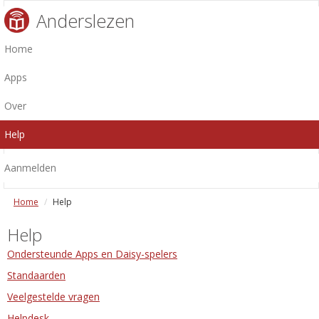
Anderslezen
Home
Apps
Over
Help
Aanmelden
Home
Help
Help
Ondersteunde Apps en Daisy-spelers
Standaarden
Veelgestelde vragen
Helpdesk