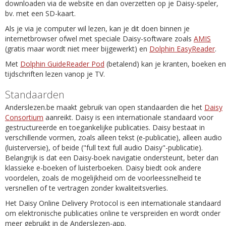
downloaden via de website en dan overzetten op je Daisy-speler,
bv. met een SD-kaart.
Als je via je computer wil lezen, kan je dit doen binnen je
internetbrowser ofwel met speciale Daisy-software zoals
AMIS
(gratis maar wordt niet meer bijgewerkt) en
Dolphin EasyReader
.
Met
Dolphin GuideReader Pod
(betalend) kan je kranten, boeken en
tijdschriften lezen vanop je TV.
Standaarden
Anderslezen.be maakt gebruik van open standaarden die het
Daisy
Consortium
aanreikt. Daisy is een internationale standaard voor
gestructureerde en toegankelijke publicaties. Daisy bestaat in
verschillende vormen, zoals alleen tekst (e-publicatie), alleen audio
(luisterversie), of beide ("full text full audio Daisy"-publicatie).
Belangrijk is dat een Daisy-boek navigatie ondersteunt, beter dan
klassieke e-boeken of luisterboeken. Daisy biedt ook andere
voordelen, zoals de mogelijkheid om de voorleessnelheid te
versnellen of te vertragen zonder kwaliteitsverlies.
Het Daisy Online Delivery Protocol is een internationale standaard
om elektronische publicaties online te verspreiden en wordt onder
meer gebruikt in de Anderslezen-app.