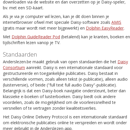
downloaden via de website en dan overzetten op je Daisy-speler,
bv. met een SD-kaart.
Als je via je computer wil lezen, kan je dit doen binnen je
internetbrowser ofwel met speciale Daisy-software zoals
AMIS
(gratis maar wordt niet meer bijgewerkt) en
Dolphin EasyReader
.
Met
Dolphin GuideReader Pod
(betalend) kan je kranten, boeken en
tijdschriften lezen vanop je TV.
Standaarden
Anderslezen.be maakt gebruik van open standaarden die het
Daisy
Consortium
aanreikt. Daisy is een internationale standaard voor
gestructureerde en toegankelijke publicaties. Daisy bestaat in
verschillende vormen, zoals alleen tekst (e-publicatie), alleen audio
(luisterversie), of beide ("full text full audio Daisy"-publicatie).
Belangrijk is dat een Daisy-boek navigatie ondersteunt, beter dan
klassieke e-boeken of luisterboeken. Daisy biedt ook andere
voordelen, zoals de mogelijkheid om de voorleessnelheid te
versnellen of te vertragen zonder kwaliteitsverlies.
Het Daisy Online Delivery Protocol is een internationale standaard
om elektronische publicaties online te verspreiden en wordt onder
meer gebruikt in de Anderslezen-app.