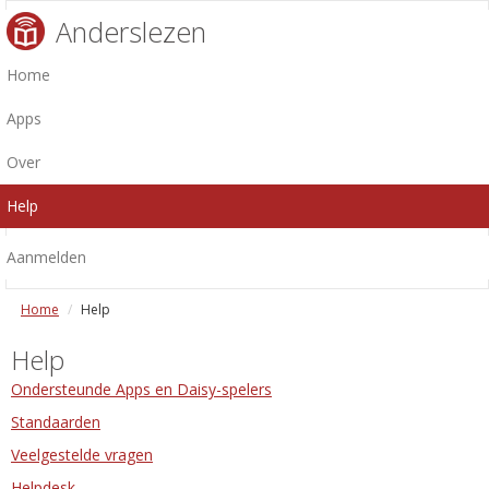
Anderslezen
Home
Apps
Over
Help
Aanmelden
Home
Help
Help
Ondersteunde Apps en Daisy-spelers
Standaarden
Veelgestelde vragen
Helpdesk