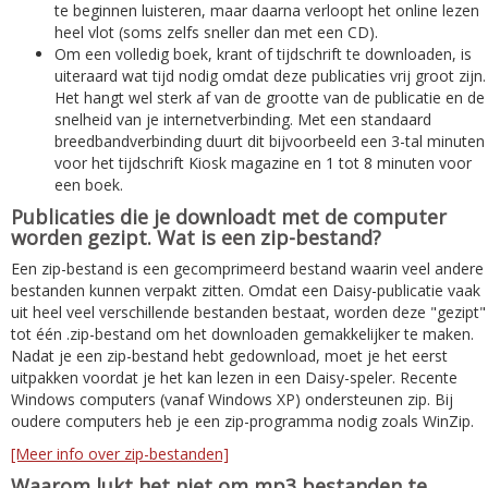
te beginnen luisteren, maar daarna verloopt het online lezen
heel vlot (soms zelfs sneller dan met een CD).
Om een volledig boek, krant of tijdschrift te downloaden, is
uiteraard wat tijd nodig omdat deze publicaties vrij groot zijn.
Het hangt wel sterk af van de grootte van de publicatie en de
snelheid van je internetverbinding. Met een standaard
breedbandverbinding duurt dit bijvoorbeeld een 3-tal minuten
voor het tijdschrift Kiosk magazine en 1 tot 8 minuten voor
een boek.
Publicaties die je downloadt met de computer
worden gezipt. Wat is een zip-bestand?
Een zip-bestand is een gecomprimeerd bestand waarin veel andere
bestanden kunnen verpakt zitten. Omdat een Daisy-publicatie vaak
uit heel veel verschillende bestanden bestaat, worden deze "gezipt"
tot één .zip-bestand om het downloaden gemakkelijker te maken.
Nadat je een zip-bestand hebt gedownload, moet je het eerst
uitpakken voordat je het kan lezen in een Daisy-speler. Recente
Windows computers (vanaf Windows XP) ondersteunen zip. Bij
oudere computers heb je een zip-programma nodig zoals WinZip.
[Meer info over zip-bestanden]
Waarom lukt het niet om mp3 bestanden te