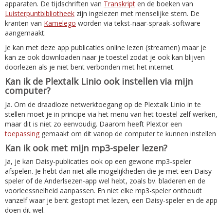
apparaten. De tijdschriften van
Transkript
en de boeken van
Luisterpuntbibliotheek
zijn ingelezen met menselijke stem. De
kranten van
Kamelego
worden via tekst-naar-spraak-software
aangemaakt.
Je kan met deze app publicaties online lezen (streamen) maar je
kan ze ook downloaden naar je toestel zodat je ook kan blijven
doorlezen als je niet bent verbonden met het internet.
Kan ik de Plextalk Linio ook instellen via mijn
computer?
Ja. Om de draadloze netwerktoegang op de Plextalk Linio in te
stellen moet je in principe via het menu van het toestel zelf werken,
maar dit is niet zo eenvoudig. Daarom heeft Plextor een
toepassing
gemaakt om dit vanop de computer te kunnen instellen
Kan ik ook met mijn mp3-speler lezen?
Ja, je kan Daisy-publicaties ook op een gewone mp3-speler
afspelen. Je hebt dan niet alle mogelijkheden die je met een Daisy-
speler of de Anderlsezen-app wel hebt, zoals bv. bladeren en de
voorleessnelheid aanpassen. En niet elke mp3-speler onthoudt
vanzelf waar je bent gestopt met lezen, een Daisy-speler en de app
doen dit wel.