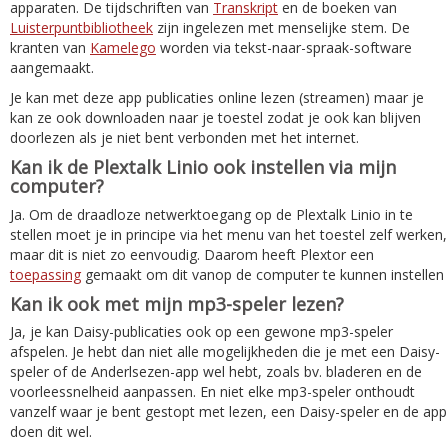
apparaten. De tijdschriften van
Transkript
en de boeken van
Luisterpuntbibliotheek
zijn ingelezen met menselijke stem. De
kranten van
Kamelego
worden via tekst-naar-spraak-software
aangemaakt.
Je kan met deze app publicaties online lezen (streamen) maar je
kan ze ook downloaden naar je toestel zodat je ook kan blijven
doorlezen als je niet bent verbonden met het internet.
Kan ik de Plextalk Linio ook instellen via mijn
computer?
Ja. Om de draadloze netwerktoegang op de Plextalk Linio in te
stellen moet je in principe via het menu van het toestel zelf werken,
maar dit is niet zo eenvoudig. Daarom heeft Plextor een
toepassing
gemaakt om dit vanop de computer te kunnen instellen
Kan ik ook met mijn mp3-speler lezen?
Ja, je kan Daisy-publicaties ook op een gewone mp3-speler
afspelen. Je hebt dan niet alle mogelijkheden die je met een Daisy-
speler of de Anderlsezen-app wel hebt, zoals bv. bladeren en de
voorleessnelheid aanpassen. En niet elke mp3-speler onthoudt
vanzelf waar je bent gestopt met lezen, een Daisy-speler en de app
doen dit wel.