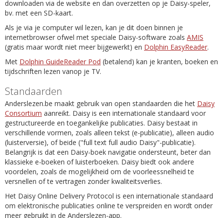
downloaden via de website en dan overzetten op je Daisy-speler,
bv. met een SD-kaart.
Als je via je computer wil lezen, kan je dit doen binnen je
internetbrowser ofwel met speciale Daisy-software zoals
AMIS
(gratis maar wordt niet meer bijgewerkt) en
Dolphin EasyReader
.
Met
Dolphin GuideReader Pod
(betalend) kan je kranten, boeken en
tijdschriften lezen vanop je TV.
Standaarden
Anderslezen.be maakt gebruik van open standaarden die het
Daisy
Consortium
aanreikt. Daisy is een internationale standaard voor
gestructureerde en toegankelijke publicaties. Daisy bestaat in
verschillende vormen, zoals alleen tekst (e-publicatie), alleen audio
(luisterversie), of beide ("full text full audio Daisy"-publicatie).
Belangrijk is dat een Daisy-boek navigatie ondersteunt, beter dan
klassieke e-boeken of luisterboeken. Daisy biedt ook andere
voordelen, zoals de mogelijkheid om de voorleessnelheid te
versnellen of te vertragen zonder kwaliteitsverlies.
Het Daisy Online Delivery Protocol is een internationale standaard
om elektronische publicaties online te verspreiden en wordt onder
meer gebruikt in de Anderslezen-app.