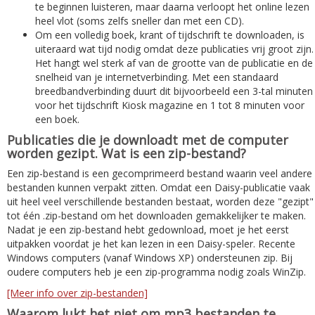
te beginnen luisteren, maar daarna verloopt het online lezen
heel vlot (soms zelfs sneller dan met een CD).
Om een volledig boek, krant of tijdschrift te downloaden, is
uiteraard wat tijd nodig omdat deze publicaties vrij groot zijn.
Het hangt wel sterk af van de grootte van de publicatie en de
snelheid van je internetverbinding. Met een standaard
breedbandverbinding duurt dit bijvoorbeeld een 3-tal minuten
voor het tijdschrift Kiosk magazine en 1 tot 8 minuten voor
een boek.
Publicaties die je downloadt met de computer
worden gezipt. Wat is een zip-bestand?
Een zip-bestand is een gecomprimeerd bestand waarin veel andere
bestanden kunnen verpakt zitten. Omdat een Daisy-publicatie vaak
uit heel veel verschillende bestanden bestaat, worden deze "gezipt"
tot één .zip-bestand om het downloaden gemakkelijker te maken.
Nadat je een zip-bestand hebt gedownload, moet je het eerst
uitpakken voordat je het kan lezen in een Daisy-speler. Recente
Windows computers (vanaf Windows XP) ondersteunen zip. Bij
oudere computers heb je een zip-programma nodig zoals WinZip.
[Meer info over zip-bestanden]
Waarom lukt het niet om mp3 bestanden te