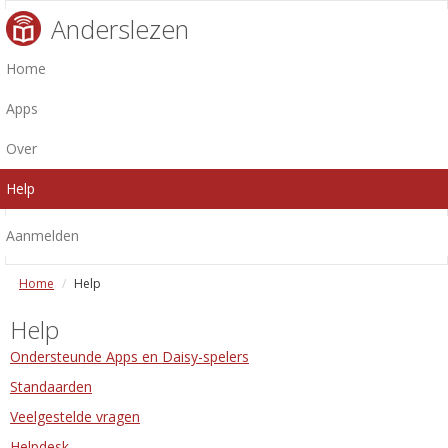
Anderslezen
Home
Apps
Over
Help
Aanmelden
Home
Help
Help
Ondersteunde Apps en Daisy-spelers
Standaarden
Veelgestelde vragen
Helpdesk