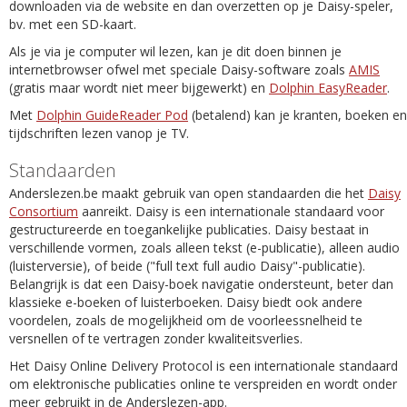
downloaden via de website en dan overzetten op je Daisy-speler,
bv. met een SD-kaart.
Als je via je computer wil lezen, kan je dit doen binnen je
internetbrowser ofwel met speciale Daisy-software zoals
AMIS
(gratis maar wordt niet meer bijgewerkt) en
Dolphin EasyReader
.
Met
Dolphin GuideReader Pod
(betalend) kan je kranten, boeken en
tijdschriften lezen vanop je TV.
Standaarden
Anderslezen.be maakt gebruik van open standaarden die het
Daisy
Consortium
aanreikt. Daisy is een internationale standaard voor
gestructureerde en toegankelijke publicaties. Daisy bestaat in
verschillende vormen, zoals alleen tekst (e-publicatie), alleen audio
(luisterversie), of beide ("full text full audio Daisy"-publicatie).
Belangrijk is dat een Daisy-boek navigatie ondersteunt, beter dan
klassieke e-boeken of luisterboeken. Daisy biedt ook andere
voordelen, zoals de mogelijkheid om de voorleessnelheid te
versnellen of te vertragen zonder kwaliteitsverlies.
Het Daisy Online Delivery Protocol is een internationale standaard
om elektronische publicaties online te verspreiden en wordt onder
meer gebruikt in de Anderslezen-app.