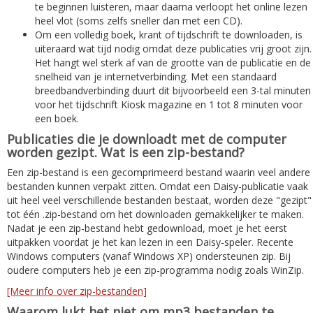
te beginnen luisteren, maar daarna verloopt het online lezen
heel vlot (soms zelfs sneller dan met een CD).
Om een volledig boek, krant of tijdschrift te downloaden, is
uiteraard wat tijd nodig omdat deze publicaties vrij groot zijn.
Het hangt wel sterk af van de grootte van de publicatie en de
snelheid van je internetverbinding. Met een standaard
breedbandverbinding duurt dit bijvoorbeeld een 3-tal minuten
voor het tijdschrift Kiosk magazine en 1 tot 8 minuten voor
een boek.
Publicaties die je downloadt met de computer
worden gezipt. Wat is een zip-bestand?
Een zip-bestand is een gecomprimeerd bestand waarin veel andere
bestanden kunnen verpakt zitten. Omdat een Daisy-publicatie vaak
uit heel veel verschillende bestanden bestaat, worden deze "gezipt"
tot één .zip-bestand om het downloaden gemakkelijker te maken.
Nadat je een zip-bestand hebt gedownload, moet je het eerst
uitpakken voordat je het kan lezen in een Daisy-speler. Recente
Windows computers (vanaf Windows XP) ondersteunen zip. Bij
oudere computers heb je een zip-programma nodig zoals WinZip.
[Meer info over zip-bestanden]
Waarom lukt het niet om mp3 bestanden te