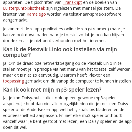
apparaten. De tijdschriften van
Transkript
en de boeken van
Luisterpuntbibliotheek
zijn ingelezen met menselijke stem. De
kranten van
Kamelego
worden via tekst-naar-spraak-software
aangemaakt.
Je kan met deze app publicaties online lezen (streamen) maar je
kan ze ook downloaden naar je toestel zodat je ook kan blijven
doorlezen als je niet bent verbonden met het internet.
Kan ik de Plextalk Linio ook instellen via mijn
computer?
Ja. Om de draadloze netwerktoegang op de Plextalk Linio in te
stellen moet je in principe via het menu van het toestel zelf werken,
maar dit is niet zo eenvoudig. Daarom heeft Plextor een
toepassing
gemaakt om dit vanop de computer te kunnen instellen
Kan ik ook met mijn mp3-speler lezen?
Ja, je kan Daisy-publicaties ook op een gewone mp3-speler
afspelen. Je hebt dan niet alle mogelijkheden die je met een Daisy-
speler of de Anderlsezen-app wel hebt, zoals bv. bladeren en de
voorleessnelheid aanpassen. En niet elke mp3-speler onthoudt
vanzelf waar je bent gestopt met lezen, een Daisy-speler en de app
doen dit wel.