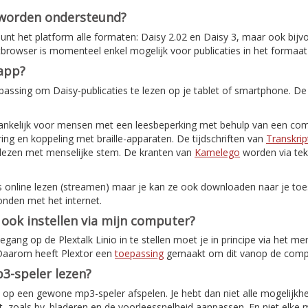
 worden ondersteund?
nt het platform alle formaten: Daisy 2.02 en Daisy 3, maar ook bijv
etbrowser is momenteel enkel mogelijk voor publicaties in het formaat
-app?
assing om Daisy-publicaties te lezen op je tablet of smartphone. De
ankelijk voor mensen met een leesbeperking met behulp van een com
ing en koppeling met braille-apparaten. De tijdschriften van
Transkrip
elezen met menselijke stem. De kranten van
Kamelego
worden via tek
s online lezen (streamen) maar je kan ze ook downloaden naar je toes
onden met het internet.
o ook instellen via mijn computer?
ang op de Plextalk Linio in te stellen moet je in principe via het me
 Daarom heeft Plextor een
toepassing
gemaakt om dit vanop de comput
3-speler lezen?
ok op een gewone mp3-speler afspelen. Je hebt dan niet alle mogelijkh
, zoals bv. bladeren en de voorleessnelheid aanpassen. En niet elke