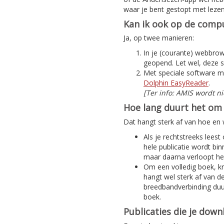
waar je bent gestopt met lezen
Kan ik ook op de compu
Ja, op twee manieren:
In je (courante) webbrows
geopend. Let wel, deze s
Met speciale software m
Dolphin EasyReader
.
[Ter info: AMIS wordt n
Hoe lang duurt het om 
Dat hangt sterk af van hoe en w
Als je rechtstreeks leest
hele publicatie wordt bi
maar daarna verloopt het
Om een volledig boek, kra
hangt wel sterk af van d
breedbandverbinding duur
boek.
Publicaties die je dow