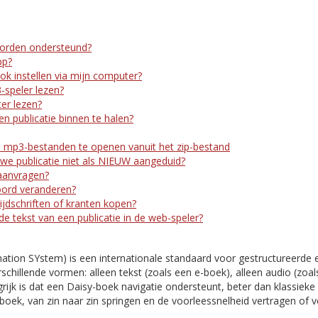
orden ondersteund?
pp?
ook instellen via mijn computer?
-speler lezen?
er lezen?
n publicatie binnen te halen?
 mp3-bestanden te openen vanuit het zip-bestand
e publicatie niet als NIEUW aangeduid?
aanvragen?
oord veranderen?
ijdschriften of kranten kopen?
 de tekst van een publicatie in de web-speler?
mation SYstem) is een internationale standaard voor gestructureerde 
rschillende vormen: alleen tekst (zoals een e-boek), alleen audio (zoal
ijk is dat een Daisy-boek navigatie ondersteunt, beter dan klassieke 
boek, van zin naar zin springen en de voorleessnelheid vertragen of 