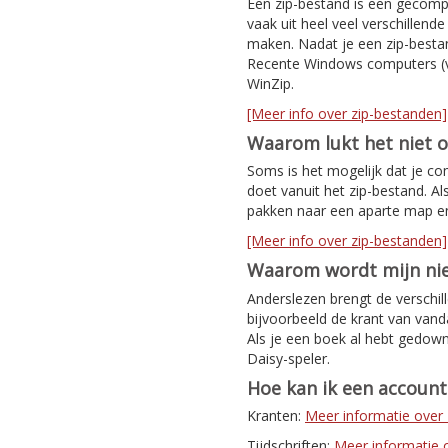
Een zip-bestand is een gecomp
vaak uit heel veel verschillen
maken. Nadat je een zip-bestan
Recente Windows computers (v
WinZip.
[Meer info over zip-bestanden]
Waarom lukt het niet 
Soms is het mogelijk dat je co
doet vanuit het zip-bestand. Al
pakken naar een aparte map e
[Meer info over zip-bestanden]
Waarom wordt mijn nie
Anderslezen brengt de verschil
bijvoorbeeld de krant van van
Als je een boek al hebt gedown
Daisy-speler.
Hoe kan ik een accoun
Kranten:
Meer informatie ove
Tijdschriften:
Meer informatie ov