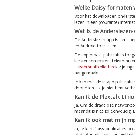
Welke Daisy-formaten
Voor het downloaden ondersteu
lezen in een (courante) intern
Wat is de Anderslezen
De Anderslezen-app is een toep
en Android-toestellen.
De app maakt publicaties toeg
kleurencontrasten, tekstmarker
Luisterpuntbibliotheek
zijn ing
aangemaakt.
Je kan met deze app publicatie
doorlezen als je niet bent verb
Kan ik de Plextalk Lini
Ja. Om de draadloze netwerktoeg
maar dit is niet zo eenvoudig.
Kan ik ook met mijn mp
Ja, je kan Daisy-publicaties o
of de Anderlsezen-app wel hebt