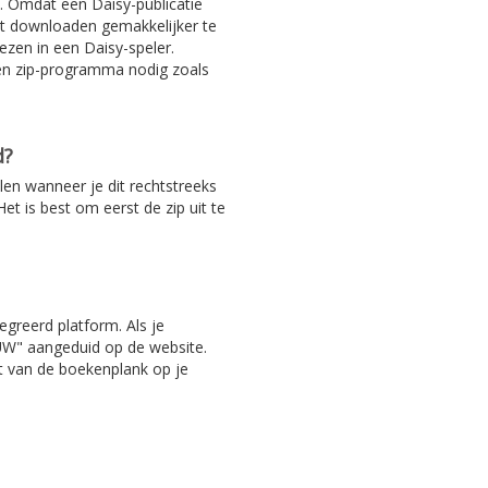
. Omdat een Daisy-publicatie
het downloaden gemakkelijker te
ezen in een Daisy-speler.
en zip-programma nodig zoals
d?
len wanneer je dit rechtstreeks
et is best om eerst de zip uit te
egreerd platform. Als je
EUW" aangeduid op de website.
ht van de boekenplank op je