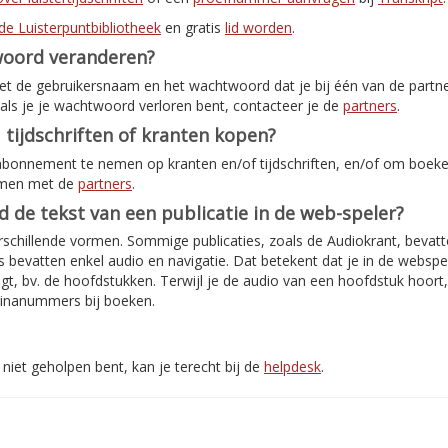
de Luisterpuntbibliotheek
en gratis
lid worden
.
woord veranderen?
met de gebruikersnaam en het wachtwoord dat je bij één van de partn
als je je wachtwoord verloren bent, contacteer je de
partners
.
 tijdschriften of kranten kopen?
abonnement te nemen op kranten en/of tijdschriften, en/of om boeken
emen met de
partners
.
jd de tekst van een publicatie in de web-speler?
rschillende vormen. Sommige publicaties, zoals de Audiokrant, bevatte
bevatten enkel audio en navigatie. Dat betekent dat je in de webspe
jgt, bv. de hoofdstukken. Terwijl je de audio van een hoofdstuk hoort
inanummers bij boeken.
niet geholpen bent, kan je terecht bij de
helpdesk
.