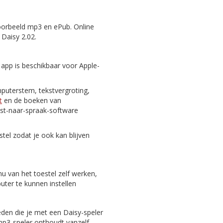
oorbeeld mp3 en ePub. Online
 Daisy 2.02.
 app is beschikbaar voor Apple-
puterstem, tekstvergroting,
t
en de boeken van
st-naar-spraak-software
tel zodat je ook kan blijven
nu van het toestel zelf werken,
er te kunnen instellen
eden die je met een Daisy-speler
 mp3-speler onthoudt vanzelf