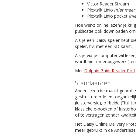
Victor Reader Stream
Plextalk Linio
(niet meer
Plextalk Linio pocket
(ni
Hoe werkt online lezen? Je krij
publicatie ook downloaden om da
Als je een Daisy-speler hebt di
speler, bv. met een SD-kaart.
Als je via je computer wil leze
wordt niet meer bijgewerkt) e
Met
Dolphin GuideReader Pod
Standaarden
Anderslezen.be maakt gebruik 
gestructureerde en toegankelijk
(luisterversie), of beide ("full
klassieke e-boeken of luisterb
of te vertragen zonder kwaliteit
Het Daisy Online Delivery Prot
meer gebruikt in de Andersleze