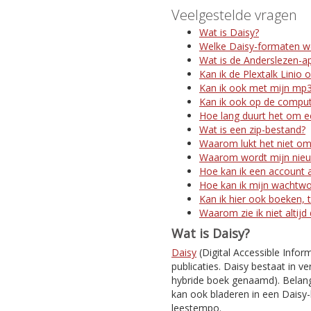
Veelgestelde vragen
Wat is Daisy?
Welke Daisy-formaten w
Wat is de Anderslezen-a
Kan ik de Plextalk Linio 
Kan ik ook met mijn mp3
Kan ik ook op de comput
Hoe lang duurt het om ee
Wat is een zip-bestand?
Waarom lukt het niet om
Waarom wordt mijn nieuw
Hoe kan ik een account 
Hoe kan ik mijn wachtw
Kan ik hier ook boeken, t
Waarom zie ik niet altijd
Wat is Daisy?
Daisy
(Digital Accessible Infor
publicaties. Daisy bestaat in ve
hybride boek genaamd). Belangr
kan ook bladeren in een Daisy-
leestempo.