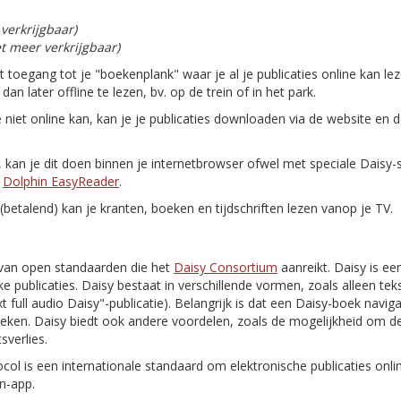
 verkrijgbaar)
et meer verkrijgbaar)
gt toegang tot je "boekenplank" waar je al je publicaties online kan le
n later offline te lezen, bv. op de trein of in het park.
e niet online kan, kan je je publicaties downloaden via de website en 
n, kan je dit doen binnen je internetbrowser ofwel met speciale Daisy
n
Dolphin EasyReader
.
(betalend) kan je kranten, boeken en tijdschriften lezen vanop je TV.
van open standaarden die het
Daisy Consortium
aanreikt. Daisy is ee
e publicaties. Daisy bestaat in verschillende vormen, zoals alleen tekst
 text full audio Daisy"-publicatie). Belangrijk is dat een Daisy-boek navi
oeken. Daisy biedt ook andere voordelen, zoals de mogelijkheid om de
sverlies.
ocol is een internationale standaard om elektronische publicaties onl
n-app.