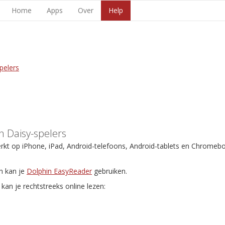
Home
Apps
Over
Help
pelers
 Daisy-spelers
erkt op iPhone, iPad, Android-telefoons, Android-tablets en Chromeb
n kan je
Dolphin EasyReader
gebruiken.
kan je rechtstreeks online lezen: