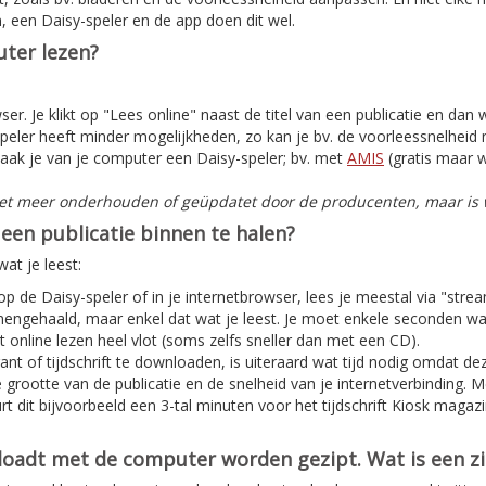
, een Daisy-speler en de app doen dit wel.
ter lezen?
er. Je klikt op "Lees online" naast de titel van een publicatie en dan
peler heeft minder mogelijkheden, zo kan je bv. de voorleessnelheid n
aak je van je computer een Daisy-speler; bv. met
AMIS
(gratis maar w
iet meer onderhouden of geüpdatet door de producenten, maar is w
een publicatie binnen te halen?
at je leest:
 op de Daisy-speler of in je internetbrowser, lees je meestal via "stre
nnengehaald, maar enkel dat wat je leest. Je moet enkele seconden w
 online lezen heel vlot (soms zelfs sneller dan met een CD).
nt of tijdschrift te downloaden, is uiteraard wat tijd nodig omdat deze
e grootte van de publicatie en de snelheid van je internetverbinding. 
t dit bijvoorbeeld een 3-tal minuten voor het tijdschrift Kiosk magaz
nloadt met de computer worden gezipt. Wat is een z