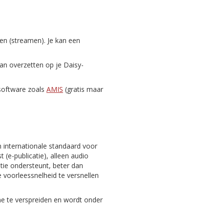
zen (streamen). Je kan een
dan overzetten op je Daisy-
-software zoals
AMIS
(gratis maar
n internationale standaard voor
 (e-publicatie), alleen audio
gatie ondersteunt, beter dan
 voorleessnelheid te versnellen
ine te verspreiden en wordt onder