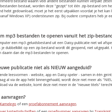
rimeerd bestand waarin veel andere bestanden kunnen verpakt zitten
de bestanden bestaat, worden deze "gezipt" tot één .zip-bestand om 
d hebt gedownload, moet je het eerst uitpakken voordat je het kan l
anaf Windows XP) ondersteunen zip. Bij oudere computers heb je e
om mp3 bestanden te openen vanuit het zip-bestan
mputer een mp3-geluidsbestand uit een Daisy-publicatie niet wil afspe
s je dubbelklikt op een zip-bestand wordt dit geopend, niet uitgepakt. H
n daarin dan de mp3-bestanden te openen.
uwe publicatie niet als NIEUW aangeduid?
lende leesvormen - website, app en Daisy-speler - samen in één geïnt
daag al via de app hebt binnengehaald, wordt deze niet meer als "NI
load via de website, komt deze niet meer in de "nieuwe titels" terec
t aanvragen?
r Kamelego
of een
proefabonnement aanvragen
.
er luistertijdschriften
of een
proefnummer aanvragen
bij
Transkript
.