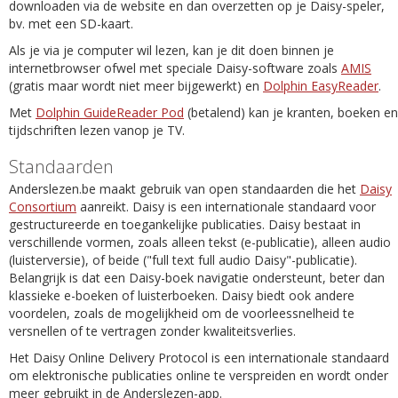
downloaden via de website en dan overzetten op je Daisy-speler,
bv. met een SD-kaart.
Als je via je computer wil lezen, kan je dit doen binnen je
internetbrowser ofwel met speciale Daisy-software zoals
AMIS
(gratis maar wordt niet meer bijgewerkt) en
Dolphin EasyReader
.
Met
Dolphin GuideReader Pod
(betalend) kan je kranten, boeken en
tijdschriften lezen vanop je TV.
Standaarden
Anderslezen.be maakt gebruik van open standaarden die het
Daisy
Consortium
aanreikt. Daisy is een internationale standaard voor
gestructureerde en toegankelijke publicaties. Daisy bestaat in
verschillende vormen, zoals alleen tekst (e-publicatie), alleen audio
(luisterversie), of beide ("full text full audio Daisy"-publicatie).
Belangrijk is dat een Daisy-boek navigatie ondersteunt, beter dan
klassieke e-boeken of luisterboeken. Daisy biedt ook andere
voordelen, zoals de mogelijkheid om de voorleessnelheid te
versnellen of te vertragen zonder kwaliteitsverlies.
Het Daisy Online Delivery Protocol is een internationale standaard
om elektronische publicaties online te verspreiden en wordt onder
meer gebruikt in de Anderslezen-app.