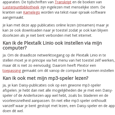
apparaten. De tijdschriften van
Transkript
en de boeken van
Luisterpuntbibliotheek
zijn ingelezen met menselijke stem. De
kranten van
Kamelego
worden via tekst-naar-spraak-software
aangemaakt.
Je kan met deze app publicaties online lezen (streamen) maar je
kan ze ook downloaden naar je toestel zodat je ook kan blijven
doorlezen als je niet bent verbonden met het internet.
Kan ik de Plextalk Linio ook instellen via mijn
computer?
Ja. Om de draadloze netwerktoegang op de Plextalk Linio in te
stellen moet je in principe via het menu van het toestel zelf werken,
maar dit is niet zo eenvoudig. Daarom heeft Plextor een
toepassing
gemaakt om dit vanop de computer te kunnen instellen
Kan ik ook met mijn mp3-speler lezen?
Ja, je kan Daisy-publicaties ook op een gewone mp3-speler
afspelen. Je hebt dan niet alle mogelijkheden die je met een Daisy-
speler of de Anderlsezen-app wel hebt, zoals bv. bladeren en de
voorleessnelheid aanpassen. En niet elke mp3-speler onthoudt
vanzelf waar je bent gestopt met lezen, een Daisy-speler en de app
doen dit wel.