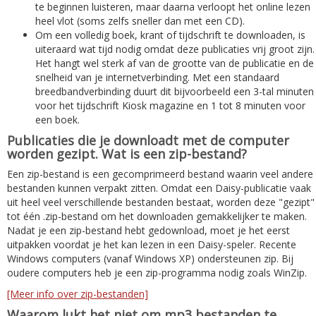
te beginnen luisteren, maar daarna verloopt het online lezen
heel vlot (soms zelfs sneller dan met een CD).
Om een volledig boek, krant of tijdschrift te downloaden, is
uiteraard wat tijd nodig omdat deze publicaties vrij groot zijn.
Het hangt wel sterk af van de grootte van de publicatie en de
snelheid van je internetverbinding. Met een standaard
breedbandverbinding duurt dit bijvoorbeeld een 3-tal minuten
voor het tijdschrift Kiosk magazine en 1 tot 8 minuten voor
een boek.
Publicaties die je downloadt met de computer
worden gezipt. Wat is een zip-bestand?
Een zip-bestand is een gecomprimeerd bestand waarin veel andere
bestanden kunnen verpakt zitten. Omdat een Daisy-publicatie vaak
uit heel veel verschillende bestanden bestaat, worden deze "gezipt"
tot één .zip-bestand om het downloaden gemakkelijker te maken.
Nadat je een zip-bestand hebt gedownload, moet je het eerst
uitpakken voordat je het kan lezen in een Daisy-speler. Recente
Windows computers (vanaf Windows XP) ondersteunen zip. Bij
oudere computers heb je een zip-programma nodig zoals WinZip.
[Meer info over zip-bestanden]
Waarom lukt het niet om mp3 bestanden te