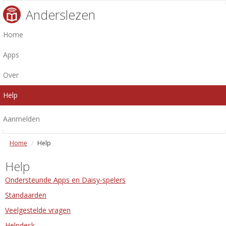
Anderslezen
Home
Apps
Over
Help
Aanmelden
Home
Help
Help
Ondersteunde Apps en Daisy-spelers
Standaarden
Veelgestelde vragen
Helpdesk