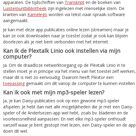
apparaten. De tijdschriften van
Transkript
en de boeken van
Luisterpuntbibliotheek
zijn ingelezen met menselijke stem. De
kranten van
Kamelego
worden via tekst-naar-spraak-software
aangemaakt.
Je kan met deze app publicaties online lezen (streamen) maar je
kan ze ook downloaden naar je toestel zodat je ook kan blijven
doorlezen als je niet bent verbonden met het internet.
Kan ik de Plextalk Linio ook instellen via mijn
computer?
Ja. Om de draadloze netwerktoegang op de Plextalk Linio in te
stellen moet je in principe via het menu van het toestel zelf werken,
maar dit is niet zo eenvoudig. Daarom heeft Plextor een
toepassing
gemaakt om dit vanop de computer te kunnen instellen
Kan ik ook met mijn mp3-speler lezen?
Ja, je kan Daisy-publicaties ook op een gewone mp3-speler
afspelen. Je hebt dan niet alle mogelijkheden die je met een Daisy-
speler of de Anderlsezen-app wel hebt, zoals bv. bladeren en de
voorleessnelheid aanpassen. En niet elke mp3-speler onthoudt
vanzelf waar je bent gestopt met lezen, een Daisy-speler en de app
doen dit wel.