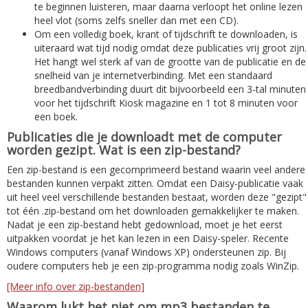
te beginnen luisteren, maar daarna verloopt het online lezen
heel vlot (soms zelfs sneller dan met een CD).
Om een volledig boek, krant of tijdschrift te downloaden, is
uiteraard wat tijd nodig omdat deze publicaties vrij groot zijn.
Het hangt wel sterk af van de grootte van de publicatie en de
snelheid van je internetverbinding. Met een standaard
breedbandverbinding duurt dit bijvoorbeeld een 3-tal minuten
voor het tijdschrift Kiosk magazine en 1 tot 8 minuten voor
een boek.
Publicaties die je downloadt met de computer
worden gezipt. Wat is een zip-bestand?
Een zip-bestand is een gecomprimeerd bestand waarin veel andere
bestanden kunnen verpakt zitten. Omdat een Daisy-publicatie vaak
uit heel veel verschillende bestanden bestaat, worden deze "gezipt"
tot één .zip-bestand om het downloaden gemakkelijker te maken.
Nadat je een zip-bestand hebt gedownload, moet je het eerst
uitpakken voordat je het kan lezen in een Daisy-speler. Recente
Windows computers (vanaf Windows XP) ondersteunen zip. Bij
oudere computers heb je een zip-programma nodig zoals WinZip.
[Meer info over zip-bestanden]
Waarom lukt het niet om mp3 bestanden te