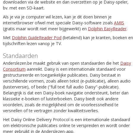
downloaden via de website en dan overzetten op je Daisy-speler,
bv. met een SD-kaart.
Als je via je computer wil lezen, kan je dit doen binnen je
internetbrowser ofwel met speciale Daisy-software zoals
AMIS
(gratis maar wordt niet meer bijgewerkt) en
Dolphin EasyReader
.
Met
Dolphin GuideReader Pod
(betalend) kan je kranten, boeken en
tijdschriften lezen vanop je TV.
Standaarden
Anderslezen.be maakt gebruik van open standaarden die het
Daisy
Consortium
aanreikt. Daisy is een internationale standaard voor
gestructureerde en toegankelijke publicaties. Daisy bestaat in
verschillende vormen, zoals alleen tekst (e-publicatie), alleen audio
(luisterversie), of beide ("full text full audio Daisy"-publicatie).
Belangrijk is dat een Daisy-boek navigatie ondersteunt, beter dan
klassieke e-boeken of luisterboeken. Daisy biedt ook andere
voordelen, zoals de mogelijkheid om de voorleessnelheid te
versnellen of te vertragen zonder kwaliteitsverlies.
Het Daisy Online Delivery Protocol is een internationale standaard
om elektronische publicaties online te verspreiden en wordt onder
meer gebruikt in de Anderslezen-app.