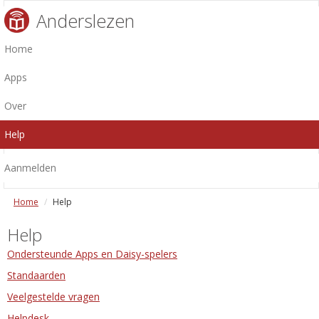
Anderslezen
Home
Apps
Over
Help
Aanmelden
Home
Help
Help
Ondersteunde Apps en Daisy-spelers
Standaarden
Veelgestelde vragen
Helpdesk