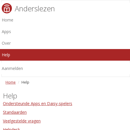
Anderslezen
Home
Apps
Over
Help
Aanmelden
Home
Help
Help
Ondersteunde Apps en Daisy-spelers
Standaarden
Veelgestelde vragen
Helpdesk