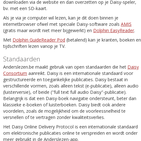
downloaden via de website en dan overzetten op je Daisy-speler,
bv. met een SD-kaart.
Als je via je computer wil lezen, kan je dit doen binnen je
internetbrowser ofwel met speciale Daisy-software zoals
AMIS
(gratis maar wordt niet meer bijgewerkt) en
Dolphin EasyReader
.
Met
Dolphin GuideReader Pod
(betalend) kan je kranten, boeken en
tijdschriften lezen vanop je TV.
Standaarden
Anderslezen.be maakt gebruik van open standaarden die het
Daisy
Consortium
aanreikt. Daisy is een internationale standaard voor
gestructureerde en toegankelijke publicaties. Daisy bestaat in
verschillende vormen, zoals alleen tekst (e-publicatie), alleen audio
(luisterversie), of beide ("full text full audio Daisy"-publicatie).
Belangrijk is dat een Daisy-boek navigatie ondersteunt, beter dan
klassieke e-boeken of luisterboeken. Daisy biedt ook andere
voordelen, zoals de mogelijkheid om de voorleessnelheid te
versnellen of te vertragen zonder kwaliteitsverlies.
Het Daisy Online Delivery Protocol is een internationale standaard
om elektronische publicaties online te verspreiden en wordt onder
meer gebruikt in de Anderslezen-app.