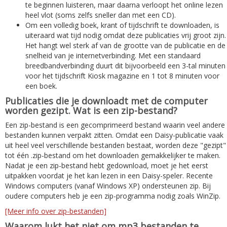
te beginnen luisteren, maar daarna verloopt het online lezen
heel vlot (soms zelfs sneller dan met een CD).
Om een volledig boek, krant of tijdschrift te downloaden, is
uiteraard wat tijd nodig omdat deze publicaties vrij groot zijn.
Het hangt wel sterk af van de grootte van de publicatie en de
snelheid van je internetverbinding. Met een standaard
breedbandverbinding duurt dit bijvoorbeeld een 3-tal minuten
voor het tijdschrift Kiosk magazine en 1 tot 8 minuten voor
een boek.
Publicaties die je downloadt met de computer
worden gezipt. Wat is een zip-bestand?
Een zip-bestand is een gecomprimeerd bestand waarin veel andere
bestanden kunnen verpakt zitten. Omdat een Daisy-publicatie vaak
uit heel veel verschillende bestanden bestaat, worden deze "gezipt"
tot één .zip-bestand om het downloaden gemakkelijker te maken.
Nadat je een zip-bestand hebt gedownload, moet je het eerst
uitpakken voordat je het kan lezen in een Daisy-speler. Recente
Windows computers (vanaf Windows XP) ondersteunen zip. Bij
oudere computers heb je een zip-programma nodig zoals WinZip.
[Meer info over zip-bestanden]
Waarom lukt het niet om mp3 bestanden te