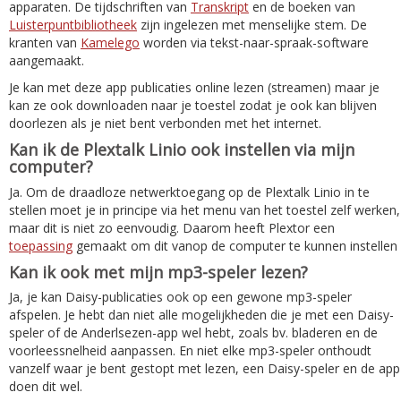
apparaten. De tijdschriften van
Transkript
en de boeken van
Luisterpuntbibliotheek
zijn ingelezen met menselijke stem. De
kranten van
Kamelego
worden via tekst-naar-spraak-software
aangemaakt.
Je kan met deze app publicaties online lezen (streamen) maar je
kan ze ook downloaden naar je toestel zodat je ook kan blijven
doorlezen als je niet bent verbonden met het internet.
Kan ik de Plextalk Linio ook instellen via mijn
computer?
Ja. Om de draadloze netwerktoegang op de Plextalk Linio in te
stellen moet je in principe via het menu van het toestel zelf werken,
maar dit is niet zo eenvoudig. Daarom heeft Plextor een
toepassing
gemaakt om dit vanop de computer te kunnen instellen
Kan ik ook met mijn mp3-speler lezen?
Ja, je kan Daisy-publicaties ook op een gewone mp3-speler
afspelen. Je hebt dan niet alle mogelijkheden die je met een Daisy-
speler of de Anderlsezen-app wel hebt, zoals bv. bladeren en de
voorleessnelheid aanpassen. En niet elke mp3-speler onthoudt
vanzelf waar je bent gestopt met lezen, een Daisy-speler en de app
doen dit wel.