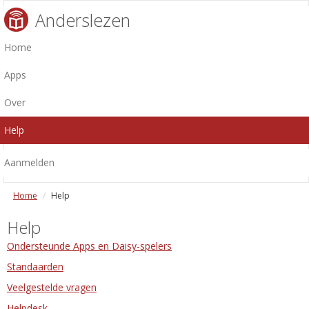
Anderslezen
Home
Apps
Over
Help
Aanmelden
Home
Help
Help
Ondersteunde Apps en Daisy-spelers
Standaarden
Veelgestelde vragen
Helpdesk