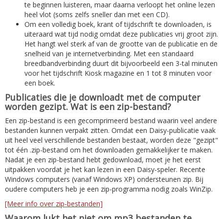
te beginnen luisteren, maar daarna verloopt het online lezen
heel vlot (soms zelfs sneller dan met een CD).
Om een volledig boek, krant of tijdschrift te downloaden, is
uiteraard wat tijd nodig omdat deze publicaties vrij groot zijn.
Het hangt wel sterk af van de grootte van de publicatie en de
snelheid van je internetverbinding. Met een standaard
breedbandverbinding duurt dit bijvoorbeeld een 3-tal minuten
voor het tijdschrift Kiosk magazine en 1 tot 8 minuten voor
een boek.
Publicaties die je downloadt met de computer
worden gezipt. Wat is een zip-bestand?
Een zip-bestand is een gecomprimeerd bestand waarin veel andere
bestanden kunnen verpakt zitten. Omdat een Daisy-publicatie vaak
uit heel veel verschillende bestanden bestaat, worden deze "gezipt"
tot één .zip-bestand om het downloaden gemakkelijker te maken.
Nadat je een zip-bestand hebt gedownload, moet je het eerst
uitpakken voordat je het kan lezen in een Daisy-speler. Recente
Windows computers (vanaf Windows XP) ondersteunen zip. Bij
oudere computers heb je een zip-programma nodig zoals WinZip.
[Meer info over zip-bestanden]
Waarom lukt het niet om mp3 bestanden te