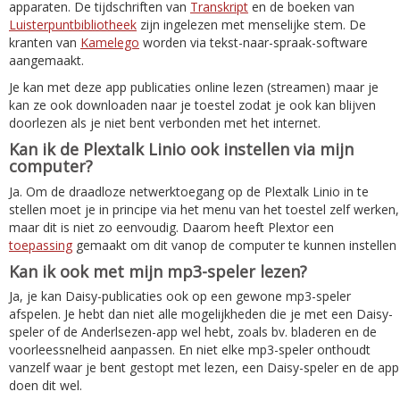
apparaten. De tijdschriften van
Transkript
en de boeken van
Luisterpuntbibliotheek
zijn ingelezen met menselijke stem. De
kranten van
Kamelego
worden via tekst-naar-spraak-software
aangemaakt.
Je kan met deze app publicaties online lezen (streamen) maar je
kan ze ook downloaden naar je toestel zodat je ook kan blijven
doorlezen als je niet bent verbonden met het internet.
Kan ik de Plextalk Linio ook instellen via mijn
computer?
Ja. Om de draadloze netwerktoegang op de Plextalk Linio in te
stellen moet je in principe via het menu van het toestel zelf werken,
maar dit is niet zo eenvoudig. Daarom heeft Plextor een
toepassing
gemaakt om dit vanop de computer te kunnen instellen
Kan ik ook met mijn mp3-speler lezen?
Ja, je kan Daisy-publicaties ook op een gewone mp3-speler
afspelen. Je hebt dan niet alle mogelijkheden die je met een Daisy-
speler of de Anderlsezen-app wel hebt, zoals bv. bladeren en de
voorleessnelheid aanpassen. En niet elke mp3-speler onthoudt
vanzelf waar je bent gestopt met lezen, een Daisy-speler en de app
doen dit wel.