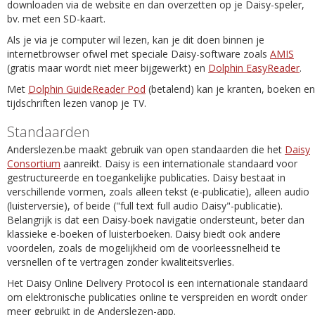
downloaden via de website en dan overzetten op je Daisy-speler,
bv. met een SD-kaart.
Als je via je computer wil lezen, kan je dit doen binnen je
internetbrowser ofwel met speciale Daisy-software zoals
AMIS
(gratis maar wordt niet meer bijgewerkt) en
Dolphin EasyReader
.
Met
Dolphin GuideReader Pod
(betalend) kan je kranten, boeken en
tijdschriften lezen vanop je TV.
Standaarden
Anderslezen.be maakt gebruik van open standaarden die het
Daisy
Consortium
aanreikt. Daisy is een internationale standaard voor
gestructureerde en toegankelijke publicaties. Daisy bestaat in
verschillende vormen, zoals alleen tekst (e-publicatie), alleen audio
(luisterversie), of beide ("full text full audio Daisy"-publicatie).
Belangrijk is dat een Daisy-boek navigatie ondersteunt, beter dan
klassieke e-boeken of luisterboeken. Daisy biedt ook andere
voordelen, zoals de mogelijkheid om de voorleessnelheid te
versnellen of te vertragen zonder kwaliteitsverlies.
Het Daisy Online Delivery Protocol is een internationale standaard
om elektronische publicaties online te verspreiden en wordt onder
meer gebruikt in de Anderslezen-app.