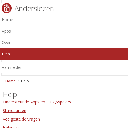
Anderslezen
Home
Apps
Over
Help
Aanmelden
Home
Help
Help
Ondersteunde Apps en Daisy-spelers
Standaarden
Veelgestelde vragen
Helpdesk