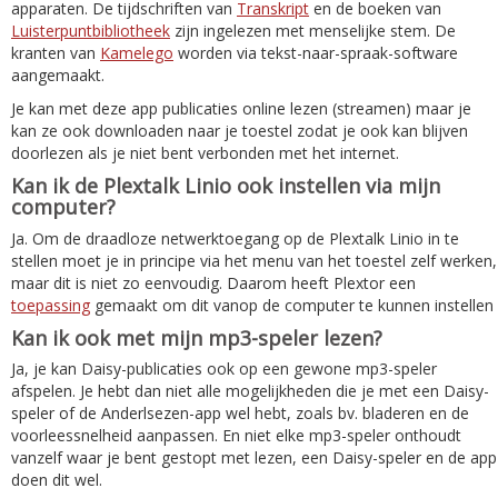
apparaten. De tijdschriften van
Transkript
en de boeken van
Luisterpuntbibliotheek
zijn ingelezen met menselijke stem. De
kranten van
Kamelego
worden via tekst-naar-spraak-software
aangemaakt.
Je kan met deze app publicaties online lezen (streamen) maar je
kan ze ook downloaden naar je toestel zodat je ook kan blijven
doorlezen als je niet bent verbonden met het internet.
Kan ik de Plextalk Linio ook instellen via mijn
computer?
Ja. Om de draadloze netwerktoegang op de Plextalk Linio in te
stellen moet je in principe via het menu van het toestel zelf werken,
maar dit is niet zo eenvoudig. Daarom heeft Plextor een
toepassing
gemaakt om dit vanop de computer te kunnen instellen
Kan ik ook met mijn mp3-speler lezen?
Ja, je kan Daisy-publicaties ook op een gewone mp3-speler
afspelen. Je hebt dan niet alle mogelijkheden die je met een Daisy-
speler of de Anderlsezen-app wel hebt, zoals bv. bladeren en de
voorleessnelheid aanpassen. En niet elke mp3-speler onthoudt
vanzelf waar je bent gestopt met lezen, een Daisy-speler en de app
doen dit wel.