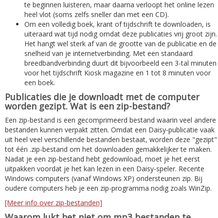
te beginnen luisteren, maar daarna verloopt het online lezen
heel vlot (soms zelfs sneller dan met een CD).
Om een volledig boek, krant of tijdschrift te downloaden, is
uiteraard wat tijd nodig omdat deze publicaties vrij groot zijn.
Het hangt wel sterk af van de grootte van de publicatie en de
snelheid van je internetverbinding. Met een standaard
breedbandverbinding duurt dit bijvoorbeeld een 3-tal minuten
voor het tijdschrift Kiosk magazine en 1 tot 8 minuten voor
een boek.
Publicaties die je downloadt met de computer
worden gezipt. Wat is een zip-bestand?
Een zip-bestand is een gecomprimeerd bestand waarin veel andere
bestanden kunnen verpakt zitten. Omdat een Daisy-publicatie vaak
uit heel veel verschillende bestanden bestaat, worden deze "gezipt"
tot één .zip-bestand om het downloaden gemakkelijker te maken.
Nadat je een zip-bestand hebt gedownload, moet je het eerst
uitpakken voordat je het kan lezen in een Daisy-speler. Recente
Windows computers (vanaf Windows XP) ondersteunen zip. Bij
oudere computers heb je een zip-programma nodig zoals WinZip.
[Meer info over zip-bestanden]
Waarom lukt het niet om mp3 bestanden te