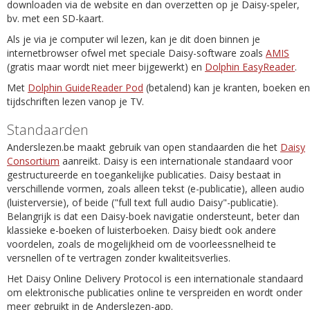
downloaden via de website en dan overzetten op je Daisy-speler,
bv. met een SD-kaart.
Als je via je computer wil lezen, kan je dit doen binnen je
internetbrowser ofwel met speciale Daisy-software zoals
AMIS
(gratis maar wordt niet meer bijgewerkt) en
Dolphin EasyReader
.
Met
Dolphin GuideReader Pod
(betalend) kan je kranten, boeken en
tijdschriften lezen vanop je TV.
Standaarden
Anderslezen.be maakt gebruik van open standaarden die het
Daisy
Consortium
aanreikt. Daisy is een internationale standaard voor
gestructureerde en toegankelijke publicaties. Daisy bestaat in
verschillende vormen, zoals alleen tekst (e-publicatie), alleen audio
(luisterversie), of beide ("full text full audio Daisy"-publicatie).
Belangrijk is dat een Daisy-boek navigatie ondersteunt, beter dan
klassieke e-boeken of luisterboeken. Daisy biedt ook andere
voordelen, zoals de mogelijkheid om de voorleessnelheid te
versnellen of te vertragen zonder kwaliteitsverlies.
Het Daisy Online Delivery Protocol is een internationale standaard
om elektronische publicaties online te verspreiden en wordt onder
meer gebruikt in de Anderslezen-app.