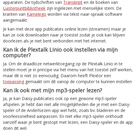
apparaten. De tijdschriften van
Transkript
en de boeken van
Luisterpuntbibliotheek
zijn ingelezen met menselijke stem. De
kranten van
Kamelego
worden via tekst-naar-spraak-software
aangemaakt.
Je kan met deze app publicaties online lezen (streamen) maar je
kan ze ook downloaden naar je toestel zodat je ook kan blijven
doorlezen als je niet bent verbonden met het internet.
Kan ik de Plextalk Linio ook instellen via mijn
computer?
Ja. Om de draadloze netwerktoegang op de Plextalk Linio in te
stellen moet je in principe via het menu van het toestel zelf werken,
maar dit is niet zo eenvoudig. Daarom heeft Plextor een
toepassing
gemaakt om dit vanop de computer te kunnen instellen
Kan ik ook met mijn mp3-speler lezen?
Ja, je kan Daisy-publicaties ook op een gewone mp3-speler
afspelen. Je hebt dan niet alle mogelijkheden die je met een Daisy-
speler of de Anderlsezen-app wel hebt, zoals bv. bladeren en de
voorleessnelheid aanpassen. En niet elke mp3-speler onthoudt
vanzelf waar je bent gestopt met lezen, een Daisy-speler en de app
doen dit wel.