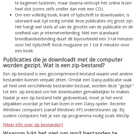
te beginnen luisteren, maar daarna verloopt het online lezen
heel vlot (soms zelfs sneller dan met een CD).
Om een volledig boek, krant of tijdschrift te downloaden, is
uiteraard wat tijd nodig omdat deze publicaties vrij groot zijn.
Het hangt wel sterk af van de grootte van de publicatie en de
snelheid van je internetverbinding. Met een standaard
breedbandverbinding duurt dit bijvoorbeeld een 3-tal minuten
voor het tijdschrift Kiosk magazine en 1 tot 8 minuten voor
een boek.
Publicaties die je downloadt met de computer
worden gezipt. Wat is een zip-bestand?
Een zip-bestand is een gecomprimeerd bestand waarin veel andere
bestanden kunnen verpakt zitten. Omdat een Daisy-publicatie vaak
uit heel veel verschillende bestanden bestaat, worden deze "gezipt"
tot één .zip-bestand om het downloaden gemakkelijker te maken.
Nadat je een zip-bestand hebt gedownload, moet je het eerst
uitpakken voordat je het kan lezen in een Daisy-speler. Recente
Windows computers (vanaf Windows XP) ondersteunen zip. Bij
oudere computers heb je een zip-programma nodig zoals WinZip.
[Meer info over zip-bestanden]
Waarom lukt het niet om mp3 bestanden te