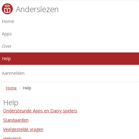
Anderslezen
Home
Apps
Over
Help
Aanmelden
Home
Help
Help
Ondersteunde Apps en Daisy-spelers
Standaarden
Veelgestelde vragen
Helpdesk