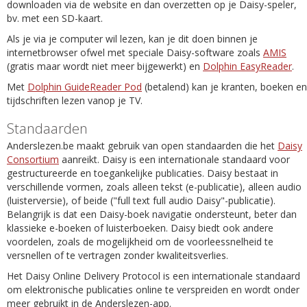
downloaden via de website en dan overzetten op je Daisy-speler,
bv. met een SD-kaart.
Als je via je computer wil lezen, kan je dit doen binnen je
internetbrowser ofwel met speciale Daisy-software zoals
AMIS
(gratis maar wordt niet meer bijgewerkt) en
Dolphin EasyReader
.
Met
Dolphin GuideReader Pod
(betalend) kan je kranten, boeken en
tijdschriften lezen vanop je TV.
Standaarden
Anderslezen.be maakt gebruik van open standaarden die het
Daisy
Consortium
aanreikt. Daisy is een internationale standaard voor
gestructureerde en toegankelijke publicaties. Daisy bestaat in
verschillende vormen, zoals alleen tekst (e-publicatie), alleen audio
(luisterversie), of beide ("full text full audio Daisy"-publicatie).
Belangrijk is dat een Daisy-boek navigatie ondersteunt, beter dan
klassieke e-boeken of luisterboeken. Daisy biedt ook andere
voordelen, zoals de mogelijkheid om de voorleessnelheid te
versnellen of te vertragen zonder kwaliteitsverlies.
Het Daisy Online Delivery Protocol is een internationale standaard
om elektronische publicaties online te verspreiden en wordt onder
meer gebruikt in de Anderslezen-app.