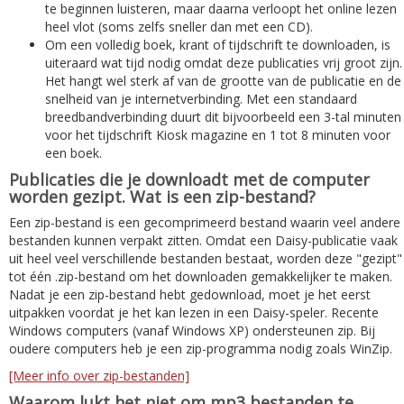
te beginnen luisteren, maar daarna verloopt het online lezen
heel vlot (soms zelfs sneller dan met een CD).
Om een volledig boek, krant of tijdschrift te downloaden, is
uiteraard wat tijd nodig omdat deze publicaties vrij groot zijn.
Het hangt wel sterk af van de grootte van de publicatie en de
snelheid van je internetverbinding. Met een standaard
breedbandverbinding duurt dit bijvoorbeeld een 3-tal minuten
voor het tijdschrift Kiosk magazine en 1 tot 8 minuten voor
een boek.
Publicaties die je downloadt met de computer
worden gezipt. Wat is een zip-bestand?
Een zip-bestand is een gecomprimeerd bestand waarin veel andere
bestanden kunnen verpakt zitten. Omdat een Daisy-publicatie vaak
uit heel veel verschillende bestanden bestaat, worden deze "gezipt"
tot één .zip-bestand om het downloaden gemakkelijker te maken.
Nadat je een zip-bestand hebt gedownload, moet je het eerst
uitpakken voordat je het kan lezen in een Daisy-speler. Recente
Windows computers (vanaf Windows XP) ondersteunen zip. Bij
oudere computers heb je een zip-programma nodig zoals WinZip.
[Meer info over zip-bestanden]
Waarom lukt het niet om mp3 bestanden te