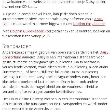
downloaden via de website en dan overzetten op je Daisy-speler,
bv. met een SD-kaart.
Als je via je computer wil lezen, kan je dit doen binnen je
internetbrowser ofwel met speciale Daisy-software zoals
AMIS
(gratis maar wordt niet meer bijgewerkt) en
Dolphin EasyReader
.
Met
Dolphin GuideReader Pod
(betalend) kan je kranten, boeken en
tijdschriften lezen vanop je TV.
Standaarden
Anderslezen.be maakt gebruik van open standaarden die het
Daisy
Consortium
aanreikt. Daisy is een internationale standaard voor
gestructureerde en toegankelijke publicaties. Daisy bestaat in
verschillende vormen, zoals alleen tekst (e-publicatie), alleen audio
(luisterversie), of beide ("full text full audio Daisy"-publicatie).
Belangrijk is dat een Daisy-boek navigatie ondersteunt, beter dan
klassieke e-boeken of luisterboeken. Daisy biedt ook andere
voordelen, zoals de mogelijkheid om de voorleessnelheid te
versnellen of te vertragen zonder kwaliteitsverlies.
Het Daisy Online Delivery Protocol is een internationale standaard
om elektronische publicaties online te verspreiden en wordt onder
meer gebruikt in de Anderslezen-app.