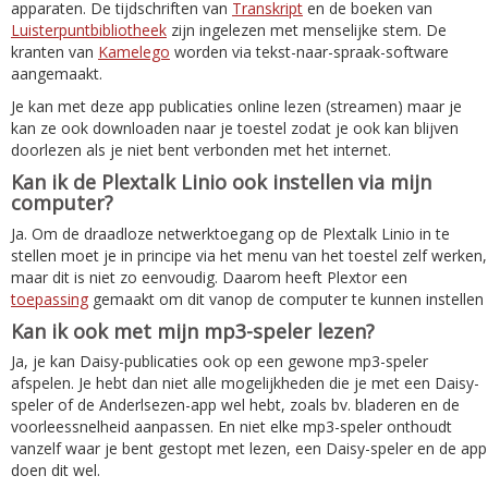
apparaten. De tijdschriften van
Transkript
en de boeken van
Luisterpuntbibliotheek
zijn ingelezen met menselijke stem. De
kranten van
Kamelego
worden via tekst-naar-spraak-software
aangemaakt.
Je kan met deze app publicaties online lezen (streamen) maar je
kan ze ook downloaden naar je toestel zodat je ook kan blijven
doorlezen als je niet bent verbonden met het internet.
Kan ik de Plextalk Linio ook instellen via mijn
computer?
Ja. Om de draadloze netwerktoegang op de Plextalk Linio in te
stellen moet je in principe via het menu van het toestel zelf werken,
maar dit is niet zo eenvoudig. Daarom heeft Plextor een
toepassing
gemaakt om dit vanop de computer te kunnen instellen
Kan ik ook met mijn mp3-speler lezen?
Ja, je kan Daisy-publicaties ook op een gewone mp3-speler
afspelen. Je hebt dan niet alle mogelijkheden die je met een Daisy-
speler of de Anderlsezen-app wel hebt, zoals bv. bladeren en de
voorleessnelheid aanpassen. En niet elke mp3-speler onthoudt
vanzelf waar je bent gestopt met lezen, een Daisy-speler en de app
doen dit wel.