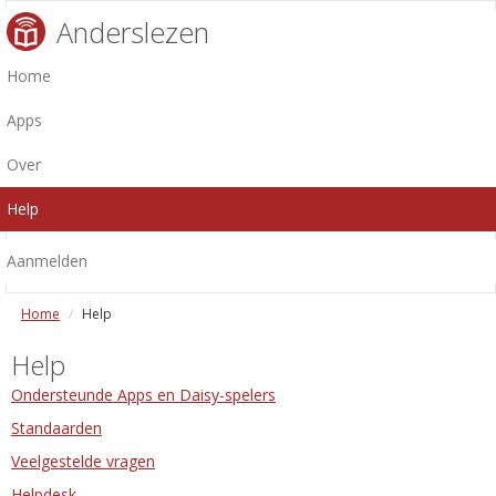
Anderslezen
Home
Apps
Over
Help
Aanmelden
Home
Help
Help
Ondersteunde Apps en Daisy-spelers
Standaarden
Veelgestelde vragen
Helpdesk