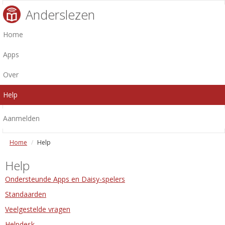
Anderslezen
Home
Apps
Over
Help
Aanmelden
Home
Help
Help
Ondersteunde Apps en Daisy-spelers
Standaarden
Veelgestelde vragen
Helpdesk