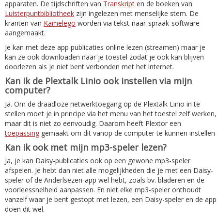
apparaten. De tijdschriften van
Transkript
en de boeken van
Luisterpuntbibliotheek
zijn ingelezen met menselijke stem. De
kranten van
Kamelego
worden via tekst-naar-spraak-software
aangemaakt.
Je kan met deze app publicaties online lezen (streamen) maar je
kan ze ook downloaden naar je toestel zodat je ook kan blijven
doorlezen als je niet bent verbonden met het internet.
Kan ik de Plextalk Linio ook instellen via mijn
computer?
Ja. Om de draadloze netwerktoegang op de Plextalk Linio in te
stellen moet je in principe via het menu van het toestel zelf werken,
maar dit is niet zo eenvoudig. Daarom heeft Plextor een
toepassing
gemaakt om dit vanop de computer te kunnen instellen
Kan ik ook met mijn mp3-speler lezen?
Ja, je kan Daisy-publicaties ook op een gewone mp3-speler
afspelen. Je hebt dan niet alle mogelijkheden die je met een Daisy-
speler of de Anderlsezen-app wel hebt, zoals bv. bladeren en de
voorleessnelheid aanpassen. En niet elke mp3-speler onthoudt
vanzelf waar je bent gestopt met lezen, een Daisy-speler en de app
doen dit wel.