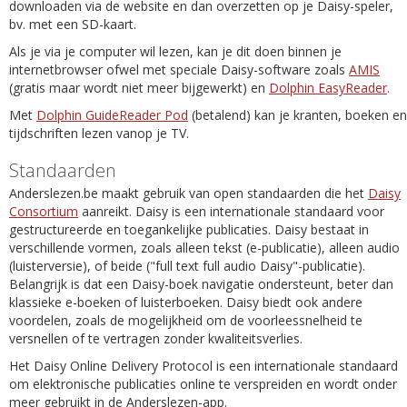
downloaden via de website en dan overzetten op je Daisy-speler,
bv. met een SD-kaart.
Als je via je computer wil lezen, kan je dit doen binnen je
internetbrowser ofwel met speciale Daisy-software zoals
AMIS
(gratis maar wordt niet meer bijgewerkt) en
Dolphin EasyReader
.
Met
Dolphin GuideReader Pod
(betalend) kan je kranten, boeken en
tijdschriften lezen vanop je TV.
Standaarden
Anderslezen.be maakt gebruik van open standaarden die het
Daisy
Consortium
aanreikt. Daisy is een internationale standaard voor
gestructureerde en toegankelijke publicaties. Daisy bestaat in
verschillende vormen, zoals alleen tekst (e-publicatie), alleen audio
(luisterversie), of beide ("full text full audio Daisy"-publicatie).
Belangrijk is dat een Daisy-boek navigatie ondersteunt, beter dan
klassieke e-boeken of luisterboeken. Daisy biedt ook andere
voordelen, zoals de mogelijkheid om de voorleessnelheid te
versnellen of te vertragen zonder kwaliteitsverlies.
Het Daisy Online Delivery Protocol is een internationale standaard
om elektronische publicaties online te verspreiden en wordt onder
meer gebruikt in de Anderslezen-app.