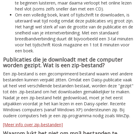
te beginnen luisteren, maar daarna verloopt het online lezen
heel vlot (soms zelfs sneller dan met een CD).
Om een volledig boek, krant of tijdschrift te downloaden, is
uiteraard wat tijd nodig omdat deze publicaties vrij groot zijn.
Het hangt wel sterk af van de grootte van de publicatie en de
snelheid van je internetverbinding. Met een standaard
breedbandverbinding duurt dit bijvoorbeeld een 3-tal minuten
voor het tijdschrift Kiosk magazine en 1 tot 8 minuten voor
een boek.
Publicaties die je downloadt met de computer
worden gezipt. Wat is een zip-bestand?
Een zip-bestand is een gecomprimeerd bestand waarin veel andere
bestanden kunnen verpakt zitten. Omdat een Daisy-publicatie vaak
uit heel veel verschillende bestanden bestaat, worden deze "gezipt"
tot één .zip-bestand om het downloaden gemakkelijker te maken.
Nadat je een zip-bestand hebt gedownload, moet je het eerst
uitpakken voordat je het kan lezen in een Daisy-speler. Recente
Windows computers (vanaf Windows XP) ondersteunen zip. Bij
oudere computers heb je een zip-programma nodig zoals WinZip.
[Meer info over zip-bestanden]
Waarom lukt het niet om mp3 bestanden te