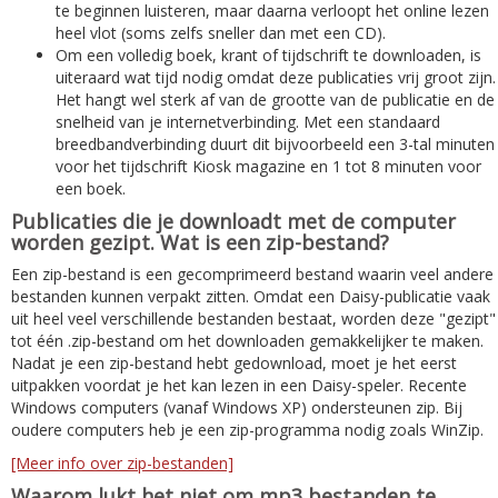
te beginnen luisteren, maar daarna verloopt het online lezen
heel vlot (soms zelfs sneller dan met een CD).
Om een volledig boek, krant of tijdschrift te downloaden, is
uiteraard wat tijd nodig omdat deze publicaties vrij groot zijn.
Het hangt wel sterk af van de grootte van de publicatie en de
snelheid van je internetverbinding. Met een standaard
breedbandverbinding duurt dit bijvoorbeeld een 3-tal minuten
voor het tijdschrift Kiosk magazine en 1 tot 8 minuten voor
een boek.
Publicaties die je downloadt met de computer
worden gezipt. Wat is een zip-bestand?
Een zip-bestand is een gecomprimeerd bestand waarin veel andere
bestanden kunnen verpakt zitten. Omdat een Daisy-publicatie vaak
uit heel veel verschillende bestanden bestaat, worden deze "gezipt"
tot één .zip-bestand om het downloaden gemakkelijker te maken.
Nadat je een zip-bestand hebt gedownload, moet je het eerst
uitpakken voordat je het kan lezen in een Daisy-speler. Recente
Windows computers (vanaf Windows XP) ondersteunen zip. Bij
oudere computers heb je een zip-programma nodig zoals WinZip.
[Meer info over zip-bestanden]
Waarom lukt het niet om mp3 bestanden te