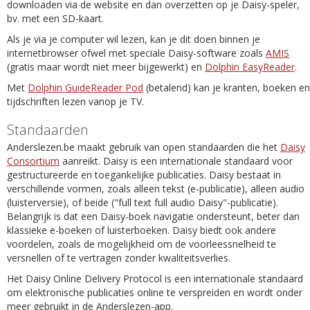
downloaden via de website en dan overzetten op je Daisy-speler,
bv. met een SD-kaart.
Als je via je computer wil lezen, kan je dit doen binnen je
internetbrowser ofwel met speciale Daisy-software zoals
AMIS
(gratis maar wordt niet meer bijgewerkt) en
Dolphin EasyReader
.
Met
Dolphin GuideReader Pod
(betalend) kan je kranten, boeken en
tijdschriften lezen vanop je TV.
Standaarden
Anderslezen.be maakt gebruik van open standaarden die het
Daisy
Consortium
aanreikt. Daisy is een internationale standaard voor
gestructureerde en toegankelijke publicaties. Daisy bestaat in
verschillende vormen, zoals alleen tekst (e-publicatie), alleen audio
(luisterversie), of beide ("full text full audio Daisy"-publicatie).
Belangrijk is dat een Daisy-boek navigatie ondersteunt, beter dan
klassieke e-boeken of luisterboeken. Daisy biedt ook andere
voordelen, zoals de mogelijkheid om de voorleessnelheid te
versnellen of te vertragen zonder kwaliteitsverlies.
Het Daisy Online Delivery Protocol is een internationale standaard
om elektronische publicaties online te verspreiden en wordt onder
meer gebruikt in de Anderslezen-app.