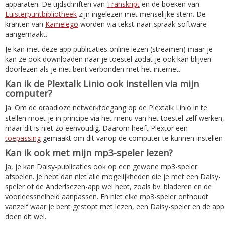
apparaten. De tijdschriften van
Transkript
en de boeken van
Luisterpuntbibliotheek
zijn ingelezen met menselijke stem. De
kranten van
Kamelego
worden via tekst-naar-spraak-software
aangemaakt.
Je kan met deze app publicaties online lezen (streamen) maar je
kan ze ook downloaden naar je toestel zodat je ook kan blijven
doorlezen als je niet bent verbonden met het internet.
Kan ik de Plextalk Linio ook instellen via mijn
computer?
Ja. Om de draadloze netwerktoegang op de Plextalk Linio in te
stellen moet je in principe via het menu van het toestel zelf werken,
maar dit is niet zo eenvoudig. Daarom heeft Plextor een
toepassing
gemaakt om dit vanop de computer te kunnen instellen
Kan ik ook met mijn mp3-speler lezen?
Ja, je kan Daisy-publicaties ook op een gewone mp3-speler
afspelen. Je hebt dan niet alle mogelijkheden die je met een Daisy-
speler of de Anderlsezen-app wel hebt, zoals bv. bladeren en de
voorleessnelheid aanpassen. En niet elke mp3-speler onthoudt
vanzelf waar je bent gestopt met lezen, een Daisy-speler en de app
doen dit wel.