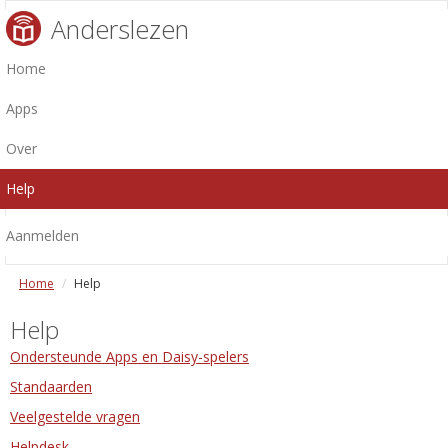
Anderslezen
Home
Apps
Over
Help
Aanmelden
Home
Help
Help
Ondersteunde Apps en Daisy-spelers
Standaarden
Veelgestelde vragen
Helpdesk