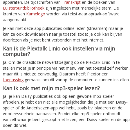
apparaten. De tijdschriften van
Transkript
en de boeken van
Luisterpuntbibliotheek
zijn ingelezen met menselijke stem. De
kranten van
Kamelego
worden via tekst-naar-spraak-software
aangemaakt.
Je kan met deze app publicaties online lezen (streamen) maar je
kan ze ook downloaden naar je toestel zodat je ook kan blijven
doorlezen als je niet bent verbonden met het internet.
Kan ik de Plextalk Linio ook instellen via mijn
computer?
Ja. Om de draadloze netwerktoegang op de Plextalk Linio in te
stellen moet je in principe via het menu van het toestel zelf werken,
maar dit is niet zo eenvoudig. Daarom heeft Plextor een
toepassing
gemaakt om dit vanop de computer te kunnen instellen
Kan ik ook met mijn mp3-speler lezen?
Ja, je kan Daisy-publicaties ook op een gewone mp3-speler
afspelen. Je hebt dan niet alle mogelijkheden die je met een Daisy-
speler of de Anderlsezen-app wel hebt, zoals bv. bladeren en de
voorleessnelheid aanpassen. En niet elke mp3-speler onthoudt
vanzelf waar je bent gestopt met lezen, een Daisy-speler en de app
doen dit wel.