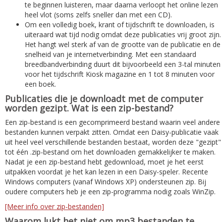
te beginnen luisteren, maar daarna verloopt het online lezen
heel vlot (soms zelfs sneller dan met een CD).
Om een volledig boek, krant of tijdschrift te downloaden, is
uiteraard wat tijd nodig omdat deze publicaties vrij groot zijn.
Het hangt wel sterk af van de grootte van de publicatie en de
snelheid van je internetverbinding. Met een standaard
breedbandverbinding duurt dit bijvoorbeeld een 3-tal minuten
voor het tijdschrift Kiosk magazine en 1 tot 8 minuten voor
een boek.
Publicaties die je downloadt met de computer
worden gezipt. Wat is een zip-bestand?
Een zip-bestand is een gecomprimeerd bestand waarin veel andere
bestanden kunnen verpakt zitten. Omdat een Daisy-publicatie vaak
uit heel veel verschillende bestanden bestaat, worden deze "gezipt"
tot één .zip-bestand om het downloaden gemakkelijker te maken.
Nadat je een zip-bestand hebt gedownload, moet je het eerst
uitpakken voordat je het kan lezen in een Daisy-speler. Recente
Windows computers (vanaf Windows XP) ondersteunen zip. Bij
oudere computers heb je een zip-programma nodig zoals WinZip.
[Meer info over zip-bestanden]
Waarom lukt het niet om mp3 bestanden te