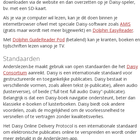
downloaden via de website en dan overzetten op je Daisy-speler,
bv. met een SD-kaart.
Als je via je computer wil lezen, kan je dit doen binnen je
internetbrowser ofwel met speciale Daisy-software zoals
AMIS
(gratis maar wordt niet meer bijgewerkt) en
Dolphin EasyReader
.
Met
Dolphin GuideReader Pod
(betalend) kan je kranten, boeken en
tijdschriften lezen vanop je TV.
Standaarden
Anderslezen.be maakt gebruik van open standaarden die het
Daisy
Consortium
aanreikt. Daisy is een internationale standaard voor
gestructureerde en toegankelijke publicaties. Daisy bestaat in
verschillende vormen, zoals alleen tekst (e-publicatie), alleen audio
(luisterversie), of beide ("full text full audio Daisy"-publicatie).
Belangrijk is dat een Daisy-boek navigatie ondersteunt, beter dan
klassieke e-boeken of luisterboeken. Daisy biedt ook andere
voordelen, zoals de mogelijkheid om de voorleessnelheid te
versnellen of te vertragen zonder kwaliteitsverlies.
Het Daisy Online Delivery Protocol is een internationale standaard
om elektronische publicaties online te verspreiden en wordt onder
meer gebruikt in de Anderslezen-app.