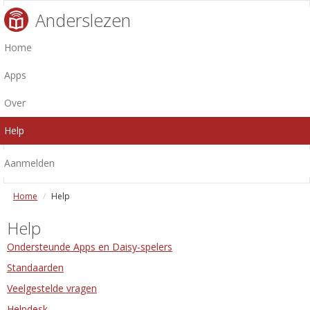
Anderslezen
Home
Apps
Over
Help
Aanmelden
Home
Help
Help
Ondersteunde Apps en Daisy-spelers
Standaarden
Veelgestelde vragen
Helpdesk