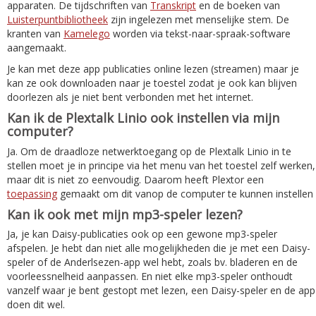
apparaten. De tijdschriften van
Transkript
en de boeken van
Luisterpuntbibliotheek
zijn ingelezen met menselijke stem. De
kranten van
Kamelego
worden via tekst-naar-spraak-software
aangemaakt.
Je kan met deze app publicaties online lezen (streamen) maar je
kan ze ook downloaden naar je toestel zodat je ook kan blijven
doorlezen als je niet bent verbonden met het internet.
Kan ik de Plextalk Linio ook instellen via mijn
computer?
Ja. Om de draadloze netwerktoegang op de Plextalk Linio in te
stellen moet je in principe via het menu van het toestel zelf werken,
maar dit is niet zo eenvoudig. Daarom heeft Plextor een
toepassing
gemaakt om dit vanop de computer te kunnen instellen
Kan ik ook met mijn mp3-speler lezen?
Ja, je kan Daisy-publicaties ook op een gewone mp3-speler
afspelen. Je hebt dan niet alle mogelijkheden die je met een Daisy-
speler of de Anderlsezen-app wel hebt, zoals bv. bladeren en de
voorleessnelheid aanpassen. En niet elke mp3-speler onthoudt
vanzelf waar je bent gestopt met lezen, een Daisy-speler en de app
doen dit wel.