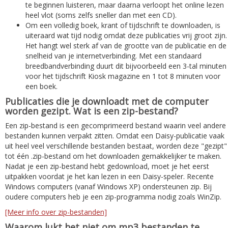
te beginnen luisteren, maar daarna verloopt het online lezen
heel vlot (soms zelfs sneller dan met een CD).
Om een volledig boek, krant of tijdschrift te downloaden, is
uiteraard wat tijd nodig omdat deze publicaties vrij groot zijn.
Het hangt wel sterk af van de grootte van de publicatie en de
snelheid van je internetverbinding. Met een standaard
breedbandverbinding duurt dit bijvoorbeeld een 3-tal minuten
voor het tijdschrift Kiosk magazine en 1 tot 8 minuten voor
een boek.
Publicaties die je downloadt met de computer
worden gezipt. Wat is een zip-bestand?
Een zip-bestand is een gecomprimeerd bestand waarin veel andere
bestanden kunnen verpakt zitten. Omdat een Daisy-publicatie vaak
uit heel veel verschillende bestanden bestaat, worden deze "gezipt"
tot één .zip-bestand om het downloaden gemakkelijker te maken.
Nadat je een zip-bestand hebt gedownload, moet je het eerst
uitpakken voordat je het kan lezen in een Daisy-speler. Recente
Windows computers (vanaf Windows XP) ondersteunen zip. Bij
oudere computers heb je een zip-programma nodig zoals WinZip.
[Meer info over zip-bestanden]
Waarom lukt het niet om mp3 bestanden te