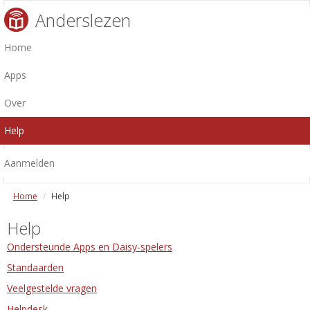
Anderslezen
Home
Apps
Over
Help
Aanmelden
Home
Help
Help
Ondersteunde Apps en Daisy-spelers
Standaarden
Veelgestelde vragen
Helpdesk