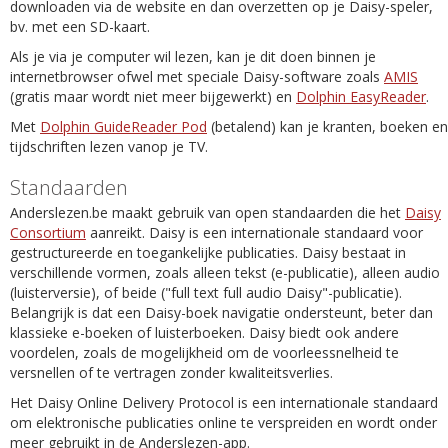
downloaden via de website en dan overzetten op je Daisy-speler,
bv. met een SD-kaart.
Als je via je computer wil lezen, kan je dit doen binnen je
internetbrowser ofwel met speciale Daisy-software zoals
AMIS
(gratis maar wordt niet meer bijgewerkt) en
Dolphin EasyReader
.
Met
Dolphin GuideReader Pod
(betalend) kan je kranten, boeken en
tijdschriften lezen vanop je TV.
Standaarden
Anderslezen.be maakt gebruik van open standaarden die het
Daisy
Consortium
aanreikt. Daisy is een internationale standaard voor
gestructureerde en toegankelijke publicaties. Daisy bestaat in
verschillende vormen, zoals alleen tekst (e-publicatie), alleen audio
(luisterversie), of beide ("full text full audio Daisy"-publicatie).
Belangrijk is dat een Daisy-boek navigatie ondersteunt, beter dan
klassieke e-boeken of luisterboeken. Daisy biedt ook andere
voordelen, zoals de mogelijkheid om de voorleessnelheid te
versnellen of te vertragen zonder kwaliteitsverlies.
Het Daisy Online Delivery Protocol is een internationale standaard
om elektronische publicaties online te verspreiden en wordt onder
meer gebruikt in de Anderslezen-app.