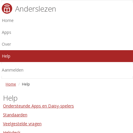
Anderslezen
Home
Apps
Over
Help
Aanmelden
Home
Help
Help
Ondersteunde Apps en Daisy-spelers
Standaarden
Veelgestelde vragen
Helpdesk