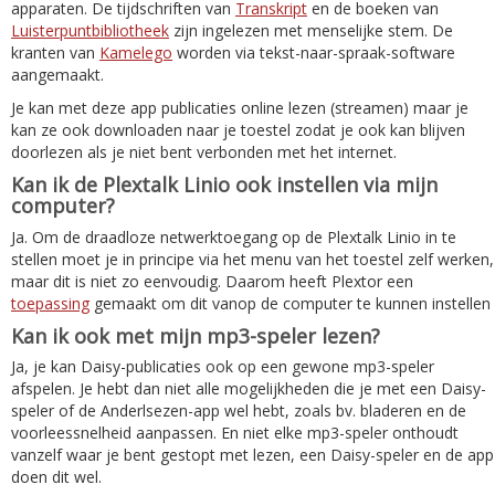
apparaten. De tijdschriften van
Transkript
en de boeken van
Luisterpuntbibliotheek
zijn ingelezen met menselijke stem. De
kranten van
Kamelego
worden via tekst-naar-spraak-software
aangemaakt.
Je kan met deze app publicaties online lezen (streamen) maar je
kan ze ook downloaden naar je toestel zodat je ook kan blijven
doorlezen als je niet bent verbonden met het internet.
Kan ik de Plextalk Linio ook instellen via mijn
computer?
Ja. Om de draadloze netwerktoegang op de Plextalk Linio in te
stellen moet je in principe via het menu van het toestel zelf werken,
maar dit is niet zo eenvoudig. Daarom heeft Plextor een
toepassing
gemaakt om dit vanop de computer te kunnen instellen
Kan ik ook met mijn mp3-speler lezen?
Ja, je kan Daisy-publicaties ook op een gewone mp3-speler
afspelen. Je hebt dan niet alle mogelijkheden die je met een Daisy-
speler of de Anderlsezen-app wel hebt, zoals bv. bladeren en de
voorleessnelheid aanpassen. En niet elke mp3-speler onthoudt
vanzelf waar je bent gestopt met lezen, een Daisy-speler en de app
doen dit wel.