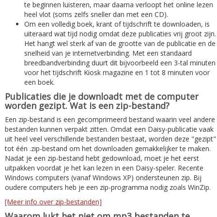
te beginnen luisteren, maar daarna verloopt het online lezen
heel vlot (soms zelfs sneller dan met een CD).
Om een volledig boek, krant of tijdschrift te downloaden, is
uiteraard wat tijd nodig omdat deze publicaties vrij groot zijn.
Het hangt wel sterk af van de grootte van de publicatie en de
snelheid van je internetverbinding. Met een standaard
breedbandverbinding duurt dit bijvoorbeeld een 3-tal minuten
voor het tijdschrift Kiosk magazine en 1 tot 8 minuten voor
een boek.
Publicaties die je downloadt met de computer
worden gezipt. Wat is een zip-bestand?
Een zip-bestand is een gecomprimeerd bestand waarin veel andere
bestanden kunnen verpakt zitten. Omdat een Daisy-publicatie vaak
uit heel veel verschillende bestanden bestaat, worden deze "gezipt"
tot één .zip-bestand om het downloaden gemakkelijker te maken.
Nadat je een zip-bestand hebt gedownload, moet je het eerst
uitpakken voordat je het kan lezen in een Daisy-speler. Recente
Windows computers (vanaf Windows XP) ondersteunen zip. Bij
oudere computers heb je een zip-programma nodig zoals WinZip.
[Meer info over zip-bestanden]
Waarom lukt het niet om mp3 bestanden te