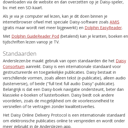
downloaden via de website en dan overzetten op je Daisy-speler,
bv. met een SD-kaart.
Als je via je computer wil lezen, kan je dit doen binnen je
internetbrowser ofwel met speciale Daisy-software zoals
AMIS
(gratis maar wordt niet meer bijgewerkt) en
Dolphin EasyReader
.
Met
Dolphin GuideReader Pod
(betalend) kan je kranten, boeken en
tijdschriften lezen vanop je TV.
Standaarden
Anderslezen.be maakt gebruik van open standaarden die het
Daisy
Consortium
aanreikt. Daisy is een internationale standaard voor
gestructureerde en toegankelijke publicaties. Daisy bestaat in
verschillende vormen, zoals alleen tekst (e-publicatie), alleen audio
(luisterversie), of beide ("full text full audio Daisy"-publicatie).
Belangrijk is dat een Daisy-boek navigatie ondersteunt, beter dan
klassieke e-boeken of luisterboeken. Daisy biedt ook andere
voordelen, zoals de mogelijkheid om de voorleessnelheid te
versnellen of te vertragen zonder kwaliteitsverlies.
Het Daisy Online Delivery Protocol is een internationale standaard
om elektronische publicaties online te verspreiden en wordt onder
meer gebruikt in de Anderslezen-app.