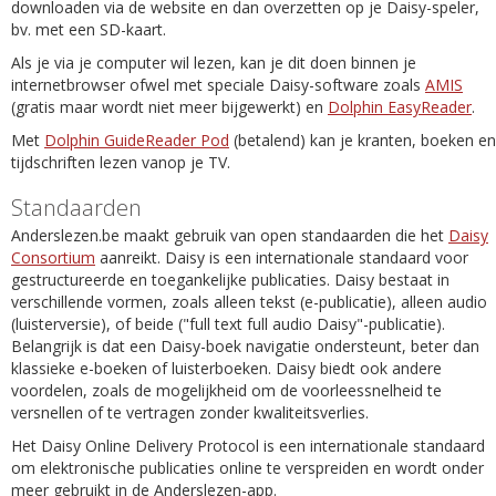
downloaden via de website en dan overzetten op je Daisy-speler,
bv. met een SD-kaart.
Als je via je computer wil lezen, kan je dit doen binnen je
internetbrowser ofwel met speciale Daisy-software zoals
AMIS
(gratis maar wordt niet meer bijgewerkt) en
Dolphin EasyReader
.
Met
Dolphin GuideReader Pod
(betalend) kan je kranten, boeken en
tijdschriften lezen vanop je TV.
Standaarden
Anderslezen.be maakt gebruik van open standaarden die het
Daisy
Consortium
aanreikt. Daisy is een internationale standaard voor
gestructureerde en toegankelijke publicaties. Daisy bestaat in
verschillende vormen, zoals alleen tekst (e-publicatie), alleen audio
(luisterversie), of beide ("full text full audio Daisy"-publicatie).
Belangrijk is dat een Daisy-boek navigatie ondersteunt, beter dan
klassieke e-boeken of luisterboeken. Daisy biedt ook andere
voordelen, zoals de mogelijkheid om de voorleessnelheid te
versnellen of te vertragen zonder kwaliteitsverlies.
Het Daisy Online Delivery Protocol is een internationale standaard
om elektronische publicaties online te verspreiden en wordt onder
meer gebruikt in de Anderslezen-app.