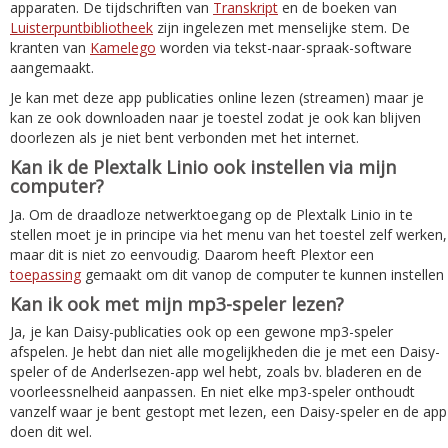
apparaten. De tijdschriften van
Transkript
en de boeken van
Luisterpuntbibliotheek
zijn ingelezen met menselijke stem. De
kranten van
Kamelego
worden via tekst-naar-spraak-software
aangemaakt.
Je kan met deze app publicaties online lezen (streamen) maar je
kan ze ook downloaden naar je toestel zodat je ook kan blijven
doorlezen als je niet bent verbonden met het internet.
Kan ik de Plextalk Linio ook instellen via mijn
computer?
Ja. Om de draadloze netwerktoegang op de Plextalk Linio in te
stellen moet je in principe via het menu van het toestel zelf werken,
maar dit is niet zo eenvoudig. Daarom heeft Plextor een
toepassing
gemaakt om dit vanop de computer te kunnen instellen
Kan ik ook met mijn mp3-speler lezen?
Ja, je kan Daisy-publicaties ook op een gewone mp3-speler
afspelen. Je hebt dan niet alle mogelijkheden die je met een Daisy-
speler of de Anderlsezen-app wel hebt, zoals bv. bladeren en de
voorleessnelheid aanpassen. En niet elke mp3-speler onthoudt
vanzelf waar je bent gestopt met lezen, een Daisy-speler en de app
doen dit wel.