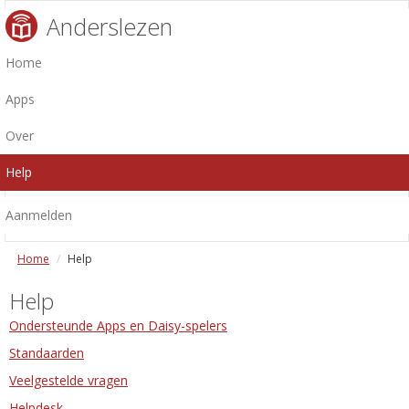
Anderslezen
Home
Apps
Over
Help
Aanmelden
Home
Help
Help
Ondersteunde Apps en Daisy-spelers
Standaarden
Veelgestelde vragen
Helpdesk