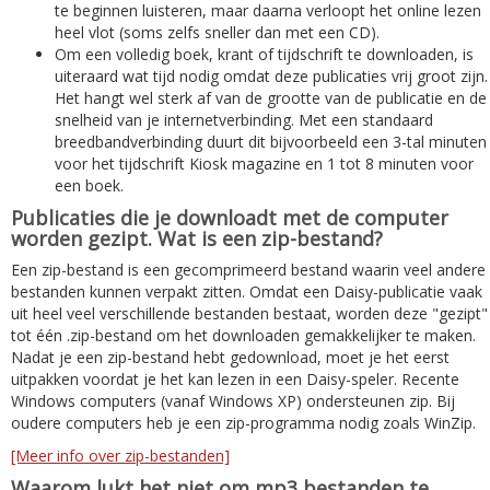
te beginnen luisteren, maar daarna verloopt het online lezen
heel vlot (soms zelfs sneller dan met een CD).
Om een volledig boek, krant of tijdschrift te downloaden, is
uiteraard wat tijd nodig omdat deze publicaties vrij groot zijn.
Het hangt wel sterk af van de grootte van de publicatie en de
snelheid van je internetverbinding. Met een standaard
breedbandverbinding duurt dit bijvoorbeeld een 3-tal minuten
voor het tijdschrift Kiosk magazine en 1 tot 8 minuten voor
een boek.
Publicaties die je downloadt met de computer
worden gezipt. Wat is een zip-bestand?
Een zip-bestand is een gecomprimeerd bestand waarin veel andere
bestanden kunnen verpakt zitten. Omdat een Daisy-publicatie vaak
uit heel veel verschillende bestanden bestaat, worden deze "gezipt"
tot één .zip-bestand om het downloaden gemakkelijker te maken.
Nadat je een zip-bestand hebt gedownload, moet je het eerst
uitpakken voordat je het kan lezen in een Daisy-speler. Recente
Windows computers (vanaf Windows XP) ondersteunen zip. Bij
oudere computers heb je een zip-programma nodig zoals WinZip.
[Meer info over zip-bestanden]
Waarom lukt het niet om mp3 bestanden te