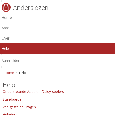
Anderslezen
Home
Apps
Over
Help
Aanmelden
Home
Help
Help
Ondersteunde Apps en Daisy-spelers
Standaarden
Veelgestelde vragen
Helpdesk