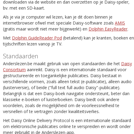
downloaden via de website en dan overzetten op je Daisy-speler,
bv. met een SD-kaart.
Als je via je computer wil lezen, kan je dit doen binnen je
internetbrowser ofwel met speciale Daisy-software zoals
AMIS
(gratis maar wordt niet meer bijgewerkt) en
Dolphin EasyReader
.
Met
Dolphin GuideReader Pod
(betalend) kan je kranten, boeken en
tijdschriften lezen vanop je TV.
Standaarden
Anderslezen.be maakt gebruik van open standaarden die het
Daisy
Consortium
aanreikt. Daisy is een internationale standaard voor
gestructureerde en toegankelijke publicaties. Daisy bestaat in
verschillende vormen, zoals alleen tekst (e-publicatie), alleen audio
(luisterversie), of beide ("full text full audio Daisy"-publicatie).
Belangrijk is dat een Daisy-boek navigatie ondersteunt, beter dan
klassieke e-boeken of luisterboeken. Daisy biedt ook andere
voordelen, zoals de mogelijkheid om de voorleessnelheid te
versnellen of te vertragen zonder kwaliteitsverlies.
Het Daisy Online Delivery Protocol is een internationale standaard
om elektronische publicaties online te verspreiden en wordt onder
meer gebruikt in de Anderslezen-app.