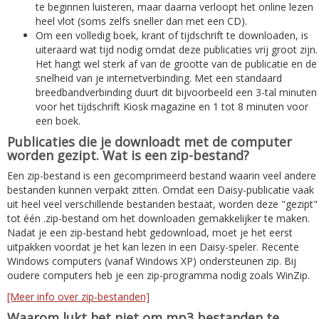
te beginnen luisteren, maar daarna verloopt het online lezen
heel vlot (soms zelfs sneller dan met een CD).
Om een volledig boek, krant of tijdschrift te downloaden, is
uiteraard wat tijd nodig omdat deze publicaties vrij groot zijn.
Het hangt wel sterk af van de grootte van de publicatie en de
snelheid van je internetverbinding. Met een standaard
breedbandverbinding duurt dit bijvoorbeeld een 3-tal minuten
voor het tijdschrift Kiosk magazine en 1 tot 8 minuten voor
een boek.
Publicaties die je downloadt met de computer
worden gezipt. Wat is een zip-bestand?
Een zip-bestand is een gecomprimeerd bestand waarin veel andere
bestanden kunnen verpakt zitten. Omdat een Daisy-publicatie vaak
uit heel veel verschillende bestanden bestaat, worden deze "gezipt"
tot één .zip-bestand om het downloaden gemakkelijker te maken.
Nadat je een zip-bestand hebt gedownload, moet je het eerst
uitpakken voordat je het kan lezen in een Daisy-speler. Recente
Windows computers (vanaf Windows XP) ondersteunen zip. Bij
oudere computers heb je een zip-programma nodig zoals WinZip.
[Meer info over zip-bestanden]
Waarom lukt het niet om mp3 bestanden te