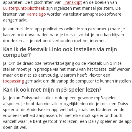
apparaten. De tijdschriften van
Transkript
en de boeken van
Luisterpuntbibliotheek
zijn ingelezen met menselijke stem. De
kranten van
Kamelego
worden via tekst-naar-spraak-software
aangemaakt.
Je kan met deze app publicaties online lezen (streamen) maar je
kan ze ook downloaden naar je toestel zodat je ook kan blijven
doorlezen als je niet bent verbonden met het internet.
Kan ik de Plextalk Linio ook instellen via mijn
computer?
Ja. Om de draadloze netwerktoegang op de Plextalk Linio in te
stellen moet je in principe via het menu van het toestel zelf werken,
maar dit is niet zo eenvoudig. Daarom heeft Plextor een
toepassing
gemaakt om dit vanop de computer te kunnen instellen
Kan ik ook met mijn mp3-speler lezen?
Ja, je kan Daisy-publicaties ook op een gewone mp3-speler
afspelen. Je hebt dan niet alle mogelijkheden die je met een Daisy-
speler of de Anderlsezen-app wel hebt, zoals bv. bladeren en de
voorleessnelheid aanpassen. En niet elke mp3-speler onthoudt
vanzelf waar je bent gestopt met lezen, een Daisy-speler en de app
doen dit wel.