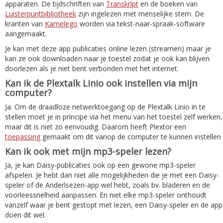
apparaten. De tijdschriften van
Transkript
en de boeken van
Luisterpuntbibliotheek
zijn ingelezen met menselijke stem. De
kranten van
Kamelego
worden via tekst-naar-spraak-software
aangemaakt.
Je kan met deze app publicaties online lezen (streamen) maar je
kan ze ook downloaden naar je toestel zodat je ook kan blijven
doorlezen als je niet bent verbonden met het internet.
Kan ik de Plextalk Linio ook instellen via mijn
computer?
Ja. Om de draadloze netwerktoegang op de Plextalk Linio in te
stellen moet je in principe via het menu van het toestel zelf werken,
maar dit is niet zo eenvoudig. Daarom heeft Plextor een
toepassing
gemaakt om dit vanop de computer te kunnen instellen
Kan ik ook met mijn mp3-speler lezen?
Ja, je kan Daisy-publicaties ook op een gewone mp3-speler
afspelen. Je hebt dan niet alle mogelijkheden die je met een Daisy-
speler of de Anderlsezen-app wel hebt, zoals bv. bladeren en de
voorleessnelheid aanpassen. En niet elke mp3-speler onthoudt
vanzelf waar je bent gestopt met lezen, een Daisy-speler en de app
doen dit wel.