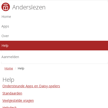
Anderslezen
Home
Apps
Over
Help
Aanmelden
Home
Help
Help
Ondersteunde Apps en Daisy-spelers
Standaarden
Veelgestelde vragen
Helpdesk