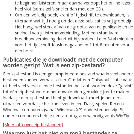
te beginnen luisteren, maar daarna verloopt het online lezen
heel vlot (soms zelfs sneller dan met een CD).
Om een volledig boek, krant of tijdschrift te downloaden, is
uiteraard wat tijd nodig omdat deze publicaties vrij groot zijn.
Het hangt wel sterk af van de grootte van de publicatie en de
snelheid van je internetverbinding. Met een standaard
breedbandverbinding duurt dit bijvoorbeeld een 3-tal minuten
voor het tijdschrift Kiosk magazine en 1 tot 8 minuten voor
een boek.
Publicaties die je downloadt met de computer
worden gezipt. Wat is een zip-bestand?
Een zip-bestand is een gecomprimeerd bestand waarin veel andere
bestanden kunnen verpakt zitten. Omdat een Daisy-publicatie vaak
uit heel veel verschillende bestanden bestaat, worden deze "gezipt"
tot één .zip-bestand om het downloaden gemakkelijker te maken.
Nadat je een zip-bestand hebt gedownload, moet je het eerst
uitpakken voordat je het kan lezen in een Daisy-speler. Recente
Windows computers (vanaf Windows XP) ondersteunen zip. Bij
oudere computers heb je een zip-programma nodig zoals WinZip.
[Meer info over zip-bestanden]
Waarom lukt het niet om mp3 bestanden te