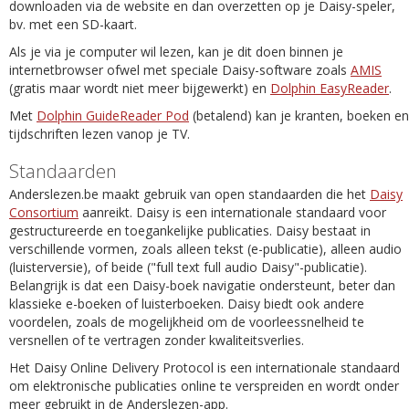
downloaden via de website en dan overzetten op je Daisy-speler,
bv. met een SD-kaart.
Als je via je computer wil lezen, kan je dit doen binnen je
internetbrowser ofwel met speciale Daisy-software zoals
AMIS
(gratis maar wordt niet meer bijgewerkt) en
Dolphin EasyReader
.
Met
Dolphin GuideReader Pod
(betalend) kan je kranten, boeken en
tijdschriften lezen vanop je TV.
Standaarden
Anderslezen.be maakt gebruik van open standaarden die het
Daisy
Consortium
aanreikt. Daisy is een internationale standaard voor
gestructureerde en toegankelijke publicaties. Daisy bestaat in
verschillende vormen, zoals alleen tekst (e-publicatie), alleen audio
(luisterversie), of beide ("full text full audio Daisy"-publicatie).
Belangrijk is dat een Daisy-boek navigatie ondersteunt, beter dan
klassieke e-boeken of luisterboeken. Daisy biedt ook andere
voordelen, zoals de mogelijkheid om de voorleessnelheid te
versnellen of te vertragen zonder kwaliteitsverlies.
Het Daisy Online Delivery Protocol is een internationale standaard
om elektronische publicaties online te verspreiden en wordt onder
meer gebruikt in de Anderslezen-app.