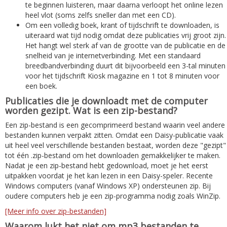
te beginnen luisteren, maar daarna verloopt het online lezen
heel vlot (soms zelfs sneller dan met een CD).
Om een volledig boek, krant of tijdschrift te downloaden, is
uiteraard wat tijd nodig omdat deze publicaties vrij groot zijn.
Het hangt wel sterk af van de grootte van de publicatie en de
snelheid van je internetverbinding. Met een standaard
breedbandverbinding duurt dit bijvoorbeeld een 3-tal minuten
voor het tijdschrift Kiosk magazine en 1 tot 8 minuten voor
een boek.
Publicaties die je downloadt met de computer
worden gezipt. Wat is een zip-bestand?
Een zip-bestand is een gecomprimeerd bestand waarin veel andere
bestanden kunnen verpakt zitten. Omdat een Daisy-publicatie vaak
uit heel veel verschillende bestanden bestaat, worden deze "gezipt"
tot één .zip-bestand om het downloaden gemakkelijker te maken.
Nadat je een zip-bestand hebt gedownload, moet je het eerst
uitpakken voordat je het kan lezen in een Daisy-speler. Recente
Windows computers (vanaf Windows XP) ondersteunen zip. Bij
oudere computers heb je een zip-programma nodig zoals WinZip.
[Meer info over zip-bestanden]
Waarom lukt het niet om mp3 bestanden te