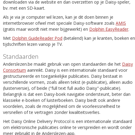
downloaden via de website en dan overzetten op je Daisy-speler,
bv. met een SD-kaart.
Als je via je computer wil lezen, kan je dit doen binnen je
internetbrowser ofwel met speciale Daisy-software zoals
AMIS
(gratis maar wordt niet meer bijgewerkt) en
Dolphin EasyReader
.
Met
Dolphin GuideReader Pod
(betalend) kan je kranten, boeken en
tijdschriften lezen vanop je TV.
Standaarden
Anderslezen.be maakt gebruik van open standaarden die het
Daisy
Consortium
aanreikt. Daisy is een internationale standaard voor
gestructureerde en toegankelijke publicaties. Daisy bestaat in
verschillende vormen, zoals alleen tekst (e-publicatie), alleen audio
(luisterversie), of beide ("full text full audio Daisy"-publicatie).
Belangrijk is dat een Daisy-boek navigatie ondersteunt, beter dan
klassieke e-boeken of luisterboeken. Daisy biedt ook andere
voordelen, zoals de mogelijkheid om de voorleessnelheid te
versnellen of te vertragen zonder kwaliteitsverlies.
Het Daisy Online Delivery Protocol is een internationale standaard
om elektronische publicaties online te verspreiden en wordt onder
meer gebruikt in de Anderslezen-app.