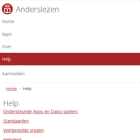
Anderslezen
Home
Apps
Over
Help
Aanmelden
Home
Help
Help
Ondersteunde Apps en Daisy-spelers
Standaarden
Veelgestelde vragen
Helpdesk