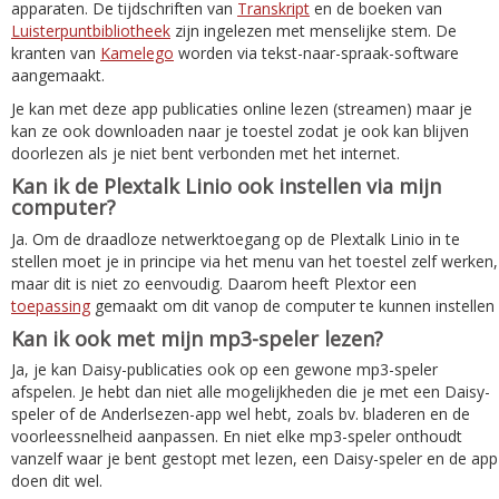
apparaten. De tijdschriften van
Transkript
en de boeken van
Luisterpuntbibliotheek
zijn ingelezen met menselijke stem. De
kranten van
Kamelego
worden via tekst-naar-spraak-software
aangemaakt.
Je kan met deze app publicaties online lezen (streamen) maar je
kan ze ook downloaden naar je toestel zodat je ook kan blijven
doorlezen als je niet bent verbonden met het internet.
Kan ik de Plextalk Linio ook instellen via mijn
computer?
Ja. Om de draadloze netwerktoegang op de Plextalk Linio in te
stellen moet je in principe via het menu van het toestel zelf werken,
maar dit is niet zo eenvoudig. Daarom heeft Plextor een
toepassing
gemaakt om dit vanop de computer te kunnen instellen
Kan ik ook met mijn mp3-speler lezen?
Ja, je kan Daisy-publicaties ook op een gewone mp3-speler
afspelen. Je hebt dan niet alle mogelijkheden die je met een Daisy-
speler of de Anderlsezen-app wel hebt, zoals bv. bladeren en de
voorleessnelheid aanpassen. En niet elke mp3-speler onthoudt
vanzelf waar je bent gestopt met lezen, een Daisy-speler en de app
doen dit wel.