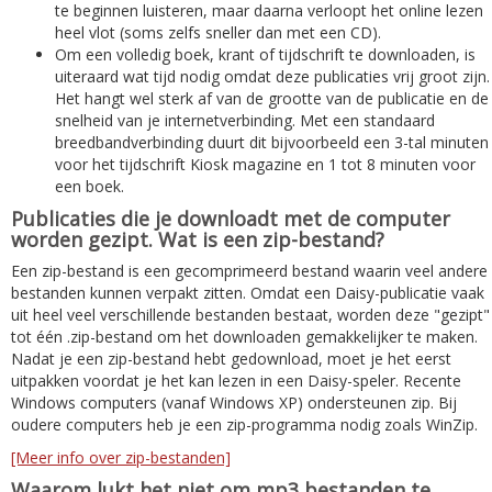
te beginnen luisteren, maar daarna verloopt het online lezen
heel vlot (soms zelfs sneller dan met een CD).
Om een volledig boek, krant of tijdschrift te downloaden, is
uiteraard wat tijd nodig omdat deze publicaties vrij groot zijn.
Het hangt wel sterk af van de grootte van de publicatie en de
snelheid van je internetverbinding. Met een standaard
breedbandverbinding duurt dit bijvoorbeeld een 3-tal minuten
voor het tijdschrift Kiosk magazine en 1 tot 8 minuten voor
een boek.
Publicaties die je downloadt met de computer
worden gezipt. Wat is een zip-bestand?
Een zip-bestand is een gecomprimeerd bestand waarin veel andere
bestanden kunnen verpakt zitten. Omdat een Daisy-publicatie vaak
uit heel veel verschillende bestanden bestaat, worden deze "gezipt"
tot één .zip-bestand om het downloaden gemakkelijker te maken.
Nadat je een zip-bestand hebt gedownload, moet je het eerst
uitpakken voordat je het kan lezen in een Daisy-speler. Recente
Windows computers (vanaf Windows XP) ondersteunen zip. Bij
oudere computers heb je een zip-programma nodig zoals WinZip.
[Meer info over zip-bestanden]
Waarom lukt het niet om mp3 bestanden te