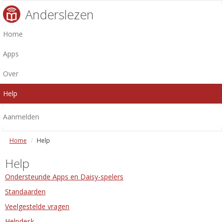
Anderslezen
Home
Apps
Over
Help
Aanmelden
Home
Help
Help
Ondersteunde Apps en Daisy-spelers
Standaarden
Veelgestelde vragen
Helpdesk