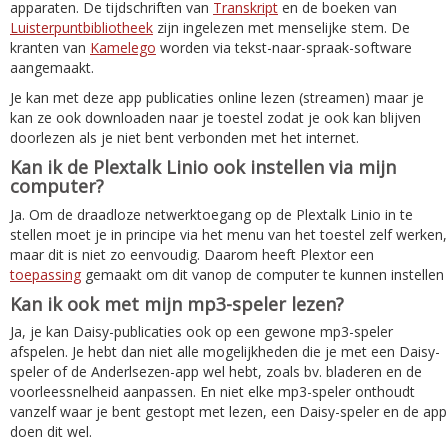
apparaten. De tijdschriften van
Transkript
en de boeken van
Luisterpuntbibliotheek
zijn ingelezen met menselijke stem. De
kranten van
Kamelego
worden via tekst-naar-spraak-software
aangemaakt.
Je kan met deze app publicaties online lezen (streamen) maar je
kan ze ook downloaden naar je toestel zodat je ook kan blijven
doorlezen als je niet bent verbonden met het internet.
Kan ik de Plextalk Linio ook instellen via mijn
computer?
Ja. Om de draadloze netwerktoegang op de Plextalk Linio in te
stellen moet je in principe via het menu van het toestel zelf werken,
maar dit is niet zo eenvoudig. Daarom heeft Plextor een
toepassing
gemaakt om dit vanop de computer te kunnen instellen
Kan ik ook met mijn mp3-speler lezen?
Ja, je kan Daisy-publicaties ook op een gewone mp3-speler
afspelen. Je hebt dan niet alle mogelijkheden die je met een Daisy-
speler of de Anderlsezen-app wel hebt, zoals bv. bladeren en de
voorleessnelheid aanpassen. En niet elke mp3-speler onthoudt
vanzelf waar je bent gestopt met lezen, een Daisy-speler en de app
doen dit wel.