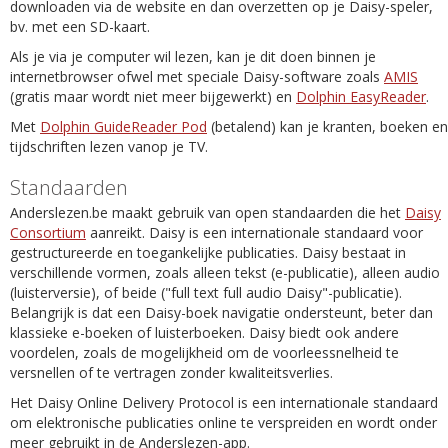
downloaden via de website en dan overzetten op je Daisy-speler,
bv. met een SD-kaart.
Als je via je computer wil lezen, kan je dit doen binnen je
internetbrowser ofwel met speciale Daisy-software zoals
AMIS
(gratis maar wordt niet meer bijgewerkt) en
Dolphin EasyReader
.
Met
Dolphin GuideReader Pod
(betalend) kan je kranten, boeken en
tijdschriften lezen vanop je TV.
Standaarden
Anderslezen.be maakt gebruik van open standaarden die het
Daisy
Consortium
aanreikt. Daisy is een internationale standaard voor
gestructureerde en toegankelijke publicaties. Daisy bestaat in
verschillende vormen, zoals alleen tekst (e-publicatie), alleen audio
(luisterversie), of beide ("full text full audio Daisy"-publicatie).
Belangrijk is dat een Daisy-boek navigatie ondersteunt, beter dan
klassieke e-boeken of luisterboeken. Daisy biedt ook andere
voordelen, zoals de mogelijkheid om de voorleessnelheid te
versnellen of te vertragen zonder kwaliteitsverlies.
Het Daisy Online Delivery Protocol is een internationale standaard
om elektronische publicaties online te verspreiden en wordt onder
meer gebruikt in de Anderslezen-app.